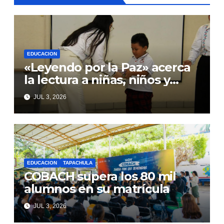
EDUCACION
«Leyendo por la Paz» acerca
la lectura a niñas, niños y
adolescentes con TEA
JUL 3, 2026
EDUCACION
TAPACHULA
COBACH supera los 80 mil
alumnos en su matrícula
JUL 3, 2026