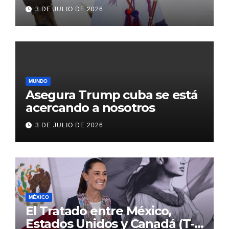
transformación de Aldama
3 DE JULIO DE 2026
con inversión histórica
MUNDO
Asegura Trump cuba se está
acercando a nosotros
3 DE JULIO DE 2026
MÉXICO
El Tratado entre México,
Estados Unidos y Canadá (T-