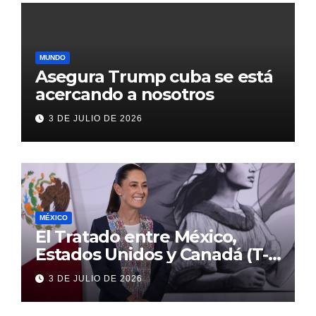
MUNDO
Asegura Trump cuba se está
acercando a nosotros
3 DE JULIO DE 2026
MÉXICO
El Tratado entre México,
Estados Unidos y Canadá (T-
MEC) se mantiene hasta el
3 DE JULIO DE 2026
2036: Presidenta Claudia
Sheinbaum