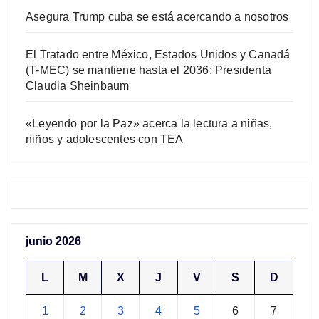
Asegura Trump cuba se está acercando a nosotros
El Tratado entre México, Estados Unidos y Canadá
(T-MEC) se mantiene hasta el 2036: Presidenta
Claudia Sheinbaum
«Leyendo por la Paz» acerca la lectura a niñas,
niños y adolescentes con TEA
junio 2026
L
M
X
J
V
S
D
1
2
3
4
5
6
7