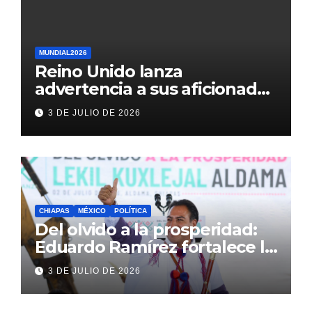
MUNDIAL2026
Reino Unido lanza
advertencia a sus aficionados
antes del México vs
3 DE JULIO DE 2026
Inglaterra en el Mundial 2026
CHIAPAS
MÉXICO
POLÍTICA
Del olvido a la prosperidad:
Eduardo Ramírez fortalece la
transformación de Aldama
3 DE JULIO DE 2026
con inversión histórica