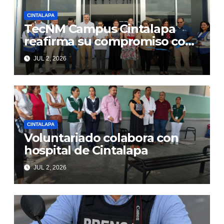
CINTALAPA
TecNM Campus Cintalapa
reafirma su compromiso con
la Excelencia Educativa al
JUL 2, 2026
inaugurar el edificio “Juan
Pablo Montes de Oca
Avendaño”
CINTALAPA
Voluntariado colabora con
hospital de Cintalapa
JUL 2, 2026