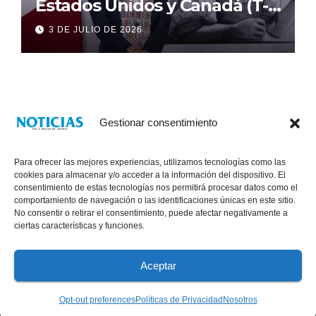
Estados Unidos y Canadá (T-
MEC) se mantiene hasta el
3 DE JULIO DE 2026
2036: Presidenta Claudia
Sheinbaum
Gestionar consentimiento
Para ofrecer las mejores experiencias, utilizamos tecnologías como las
cookies para almacenar y/o acceder a la información del dispositivo. El
consentimiento de estas tecnologías nos permitirá procesar datos como el
comportamiento de navegación o las identificaciones únicas en este sitio.
No consentir o retirar el consentimiento, puede afectar negativamente a
® Derechos Reservados 2026
|
Noticias Voz E Imagen de Chiapas.
ciertas características y funciones.
11a Calle Poniente Sur No. 960, Col. Las Terrazas, Tuxtla Gutiérrez,
Chiapas. VENTAS: 961 6120154
Aceptar
Políticas de Privacidad
Opt-out preferences
Políticas de Privacidad
Nosotros