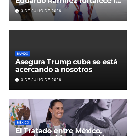
Eduardo Ramírez fortalece la
transformación de Aldama
3 DE JULIO DE 2026
con inversión histórica
MUNDO
Asegura Trump cuba se está
acercando a nosotros
3 DE JULIO DE 2026
MÉXICO
El Tratado entre México,