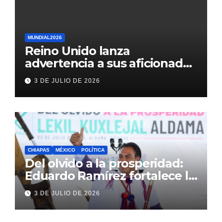
MUNDIAL2026
Reino Unido lanza
advertencia a sus aficionados
antes del México vs
3 DE JULIO DE 2026
Inglaterra en el Mundial 2026
CHIAPAS
MÉXICO
POLÍTICA
Del olvido a la prosperidad:
Eduardo Ramírez fortalece la
transformación de Aldama
3 DE JULIO DE 2026
con inversión histórica