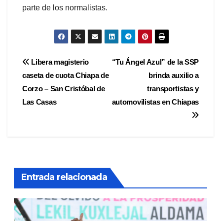
parte de los normalistas.
Navegación
Libera magisterio
“Tu Ángel Azul” de la SSP
caseta de cuota Chiapa de
brinda auxilio a
de
Corzo – San Cristóbal de
transportistas y
entradas
Las Casas
automovilistas en Chiapas
Entrada relacionada