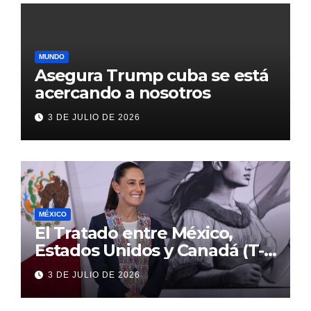
MUNDO
Asegura Trump cuba se está
acercando a nosotros
3 DE JULIO DE 2026
MÉXICO
El Tratado entre México,
Estados Unidos y Canadá (T-
MEC) se mantiene hasta el
3 DE JULIO DE 2026
2036: Presidenta Claudia
Sheinbaum