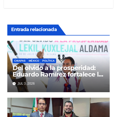
Entrada relacionada
CHIAPAS
MÉXICO
POLÍTICA
Del olvido a la prosperidad:
Eduardo Ramírez fortalece la
transformación de Aldama
JUL 3, 2026
con inversión histórica