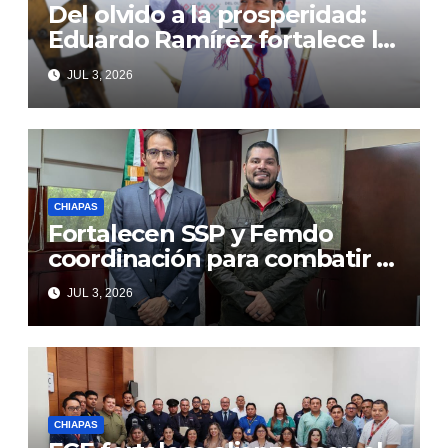
Del olvido a la prosperidad:
Eduardo Ramírez fortalece la
transformación de Aldama
JUL 3, 2026
con inversión histórica
CHIAPAS
Fortalecen SSP y Femdo
coordinación para combatir la
delincuencia organizada
JUL 3, 2026
CHIAPAS