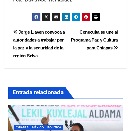
Navegación
Jorge Llaven convoca a
Coneculta se une al
autoridades a trabajar por
Programa Paz y Cultura
de
la paz y la seguridad de la
para Chiapas
entradas
región Selva
Entrada relacionada
CHIAPAS
MÉXICO
POLÍTICA