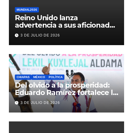
MUNDIAL2026
Reino Unido lanza
advertencia a sus aficionados
antes del México vs
3 DE JULIO DE 2026
Inglaterra en el Mundial 2026
CHIAPAS
MÉXICO
POLÍTICA
Del olvido a la prosperidad:
Eduardo Ramírez fortalece la
transformación de Aldama
3 DE JULIO DE 2026
con inversión histórica