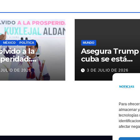
MÉXICO
POLÍTICA
MUNDO
olvido a la
Asegura Trump
peridad:
cuba se está
ardo Ramírez
acercando a
 JULIO DE 2026
3 DE JULIO DE 2026
alece la
nosotros
sformación de
ama con
rsión histórica
Para ofrecer
almacenar y/
tecnologías
identificaci
afectar nega