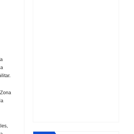
/a
 a
itar.
9 Zona
la
les,
sa