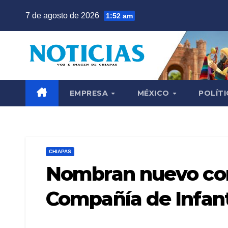
Saltar
7 de agosto de 2026
1:52 am
al
contenido
EMPRESA
MÉXICO
POLÍTI
CHIAPAS
Nombran nuevo co
Compañía de Infant