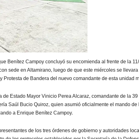
ique Benítez Campoy concluyó su encomienda al frente de la 11
on sede en Altamirano, luego de que este miércoles se llevara
 Protesta de Bandera del nuevo comandante de esta unidad mil
gada de Estado Mayor Vinicio Perea Alcaraz, comandante de la 3
ntería Saúl Bucio Quiroz, quien asumió oficialmente el mando de 
vando a Enrique Benítez Campoy.
epresentantes de los tres órdenes de gobierno y autoridades loca
e de los protocolos establecidos por la Secretaría de la Defen