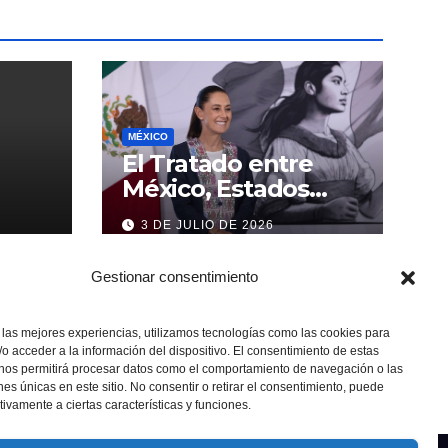
MÉXICO
El Tratado entre
México, Estados
Unidos y Canadá (T-
3 DE JULIO DE 2026
MEC) se mantiene
hasta el 2036:
Gestionar consentimiento
Presidenta Claudia
Sheinbaum
 las mejores experiencias, utilizamos tecnologías como las cookies para
o acceder a la información del dispositivo. El consentimiento de estas
 nos permitirá procesar datos como el comportamiento de navegación o las
ones únicas en este sitio. No consentir o retirar el consentimiento, puede
tivamente a ciertas características y funciones.