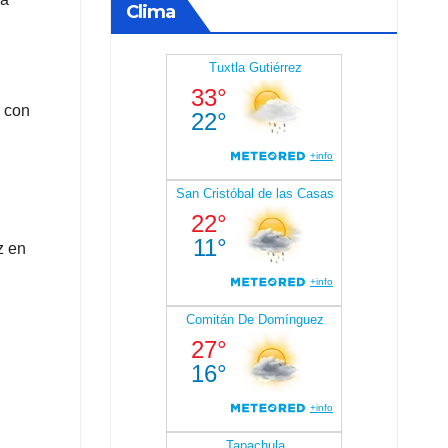
Clima
n con
z en