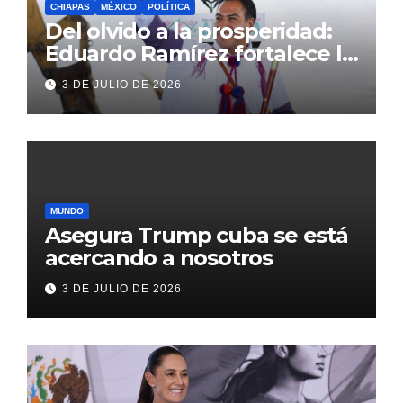
CHIAPAS
MÉXICO
POLÍTICA
Del olvido a la prosperidad:
Eduardo Ramírez fortalece la
transformación de Aldama
3 DE JULIO DE 2026
con inversión histórica
MUNDO
Asegura Trump cuba se está
acercando a nosotros
3 DE JULIO DE 2026