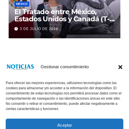
MÉXICO
El Tratado entre México,
Estados Unidos y Canadá (T-
MEC) se mantiene hasta el
3 DE JULIO DE 2026
2036: Presidenta Claudia
Sheinbaum
Gestionar consentimiento
Para ofrecer las mejores experiencias, utilizamos tecnologías como las
cookies para almacenar y/o acceder a la información del dispositivo. El
consentimiento de estas tecnologías nos permitirá procesar datos como el
comportamiento de navegación o las identificaciones únicas en este sitio.
No consentir o retirar el consentimiento, puede afectar negativamente a
® Derechos Reservados 2026
|
Noticias Voz E Imagen de Chiapas.
ciertas características y funciones.
11a Calle Poniente Sur No. 960, Col. Las Terrazas, Tuxtla Gutiérrez,
Chiapas. VENTAS: 961 6120154
Aceptar