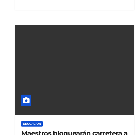
EDUCACION
Maestros bloquearán carretera a