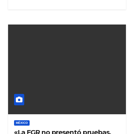
MÉXICO
«La FGR no presentó pruebas,