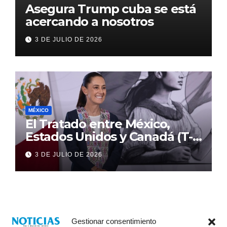
Asegura Trump cuba se está
acercando a nosotros
3 DE JULIO DE 2026
MÉXICO
El Tratado entre México,
Estados Unidos y Canadá (T-
MEC) se mantiene hasta el
3 DE JULIO DE 2026
2036: Presidenta Claudia
Sheinbaum
Gestionar consentimiento