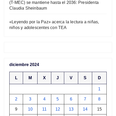
(T-MEC) se mantiene hasta el 2036: Presidenta
Claudia Sheinbaum
«Leyendo por la Paz» acerca la lectura a niñas,
niños y adolescentes con TEA
diciembre 2024
L
M
X
J
V
S
D
1
2
3
4
5
6
7
8
9
10
11
12
13
14
15