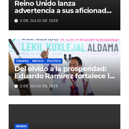
Reino Unido lanza
advertencia a sus aficionados
antes del México vs
3 DE JULIO DE 2026
Inglaterra en el Mundial 2026
CHIAPAS
MÉXICO
POLÍTICA
Del olvido a la prosperidad:
Eduardo Ramírez fortalece la
transformación de Aldama
3 DE JULIO DE 2026
con inversión histórica
MUNDO