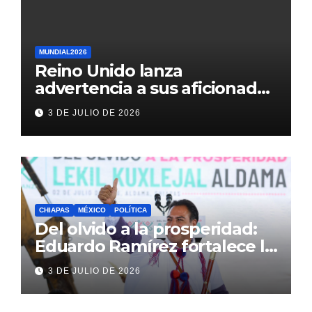
MUNDIAL2026
Reino Unido lanza
advertencia a sus aficionados
antes del México vs
3 DE JULIO DE 2026
Inglaterra en el Mundial 2026
CHIAPAS
MÉXICO
POLÍTICA
Del olvido a la prosperidad:
Eduardo Ramírez fortalece la
transformación de Aldama
3 DE JULIO DE 2026
con inversión histórica