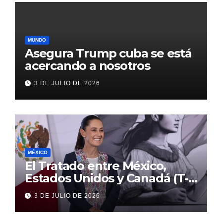
MUNDO
Asegura Trump cuba se está
acercando a nosotros
3 DE JULIO DE 2026
MÉXICO
El Tratado entre México,
Estados Unidos y Canadá (T-
MEC) se mantiene hasta el
3 DE JULIO DE 2026
2036: Presidenta Claudia
Sheinbaum