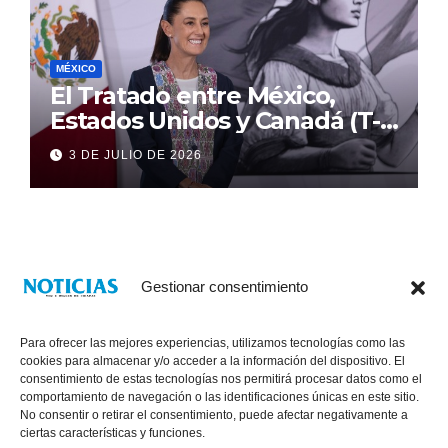
MÉXICO
El Tratado entre México,
Estados Unidos y Canadá (T-
MEC) se mantiene hasta el
3 DE JULIO DE 2026
2036: Presidenta Claudia
Sheinbaum
Gestionar consentimiento
Para ofrecer las mejores experiencias, utilizamos tecnologías como las
cookies para almacenar y/o acceder a la información del dispositivo. El
consentimiento de estas tecnologías nos permitirá procesar datos como el
comportamiento de navegación o las identificaciones únicas en este sitio.
No consentir o retirar el consentimiento, puede afectar negativamente a
® Derechos Reservados 2026
|
Noticias Voz E Imagen de Chiapas.
ciertas características y funciones.