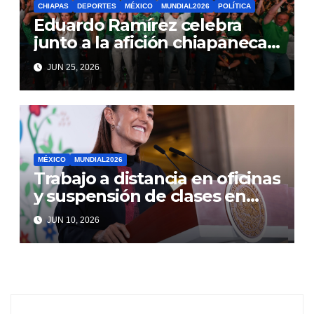
CHIAPAS
DEPORTES
MÉXICO
MUNDIAL2026
POLÍTICA
Eduardo Ramírez celebra
junto a la afición chiapaneca
el triunfo de México frente a
JUN 25, 2026
Chequia en el Mundial 2026
MÉXICO
MUNDIAL2026
Trabajo a distancia en oficinas
y suspensión de clases en
CDMX en la inauguración del
JUN 10, 2026
Mundial 2026