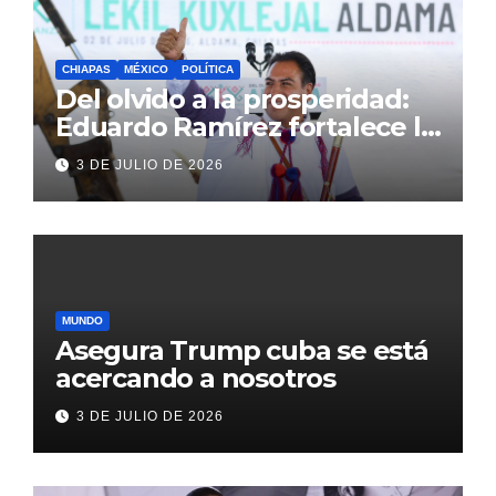
CHIAPAS
MÉXICO
POLÍTICA
Del olvido a la prosperidad:
Eduardo Ramírez fortalece la
transformación de Aldama
3 DE JULIO DE 2026
con inversión histórica
MUNDO
Asegura Trump cuba se está
acercando a nosotros
3 DE JULIO DE 2026