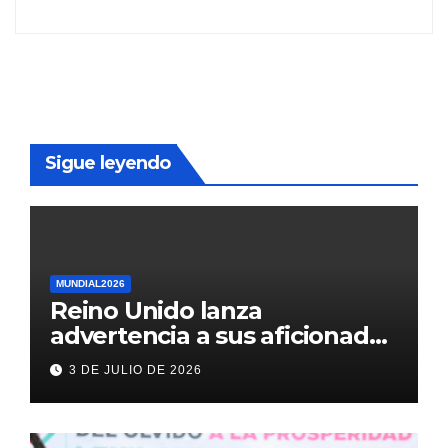
Sigue leyendo
MUNDIAL2026
Reino Unido lanza
advertencia a sus aficionados
antes del México vs
3 DE JULIO DE 2026
Inglaterra en el Mundial 2026