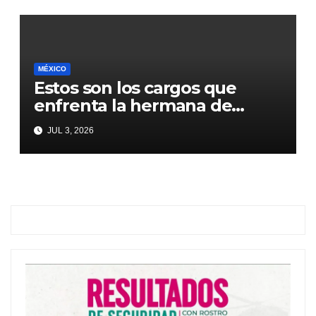
Sheinbaum
MÉXICO
Estos son los cargos que
enfrenta la hermana de
Emilio Lozoya
JUL 3, 2026