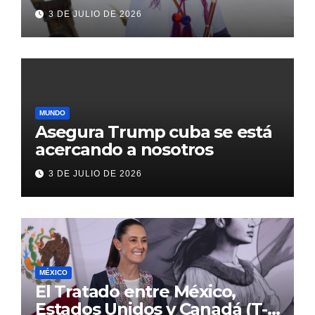
transformación de Aldama
3 DE JULIO DE 2026
con inversión histórica
MUNDO
Asegura Trump cuba se está
acercando a nosotros
3 DE JULIO DE 2026
MÉXICO
El Tratado entre México,
Estados Unidos y Canadá (T-