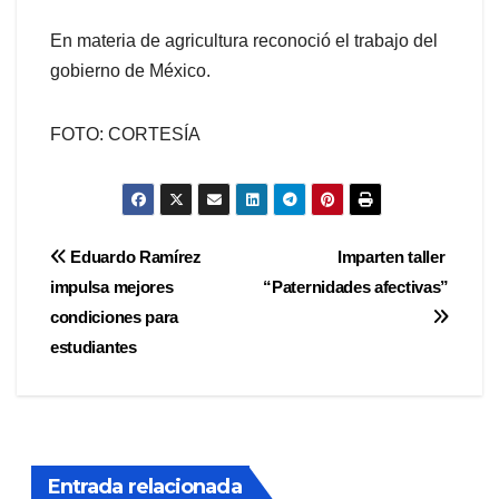
En materia de agricultura reconoció el trabajo del
gobierno de México.
FOTO: CORTESÍA
Navegación
Eduardo Ramírez
Imparten taller
impulsa mejores
“Paternidades afectivas”
de
condiciones para
entradas
estudiantes
Entrada relacionada