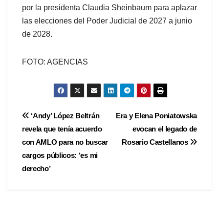
por la presidenta Claudia Sheinbaum para aplazar
las elecciones del Poder Judicial de 2027 a junio
de 2028.
FOTO: AGENCIAS
Navegación
‘Andy’ López Beltrán
Era y Elena Poniatowska
revela que tenía acuerdo
evocan el legado de
de
con AMLO para no buscar
Rosario Castellanos
entradas
cargos públicos: ‘es mi
derecho’