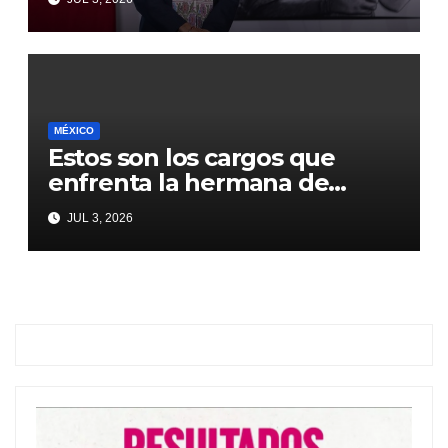
2036: Presidenta Claudia
Sheinbaum
MÉXICO
Estos son los cargos que
enfrenta la hermana de
Emilio Lozoya
JUL 3, 2026