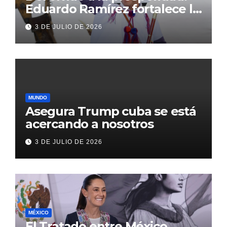
Eduardo Ramírez fortalece la
transformación de Aldama
3 DE JULIO DE 2026
con inversión histórica
MUNDO
Asegura Trump cuba se está
acercando a nosotros
3 DE JULIO DE 2026
MÉXICO
El Tratado entre México,