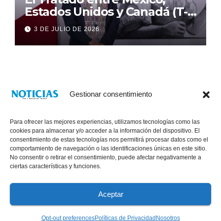
Estados Unidos y Canadá (T-
MEC) se mantiene hasta el
3 DE JULIO DE 2026
2036: Presidenta Claudia
Sheinbaum
Gestionar consentimiento
Para ofrecer las mejores experiencias, utilizamos tecnologías como las
cookies para almacenar y/o acceder a la información del dispositivo. El
consentimiento de estas tecnologías nos permitirá procesar datos como el
comportamiento de navegación o las identificaciones únicas en este sitio.
No consentir o retirar el consentimiento, puede afectar negativamente a
® Derechos Reservados 2026
|
Noticias Voz E Imagen de Chiapas.
ciertas características y funciones.
11a Calle Poniente Sur No. 960, Col. Las Terrazas, Tuxtla Gutiérrez,
Chiapas. VENTAS: 961 6120154
Aceptar
Políticas de Privacidad
Opt-out preferences
Políticas de Privacidad
Nosotros