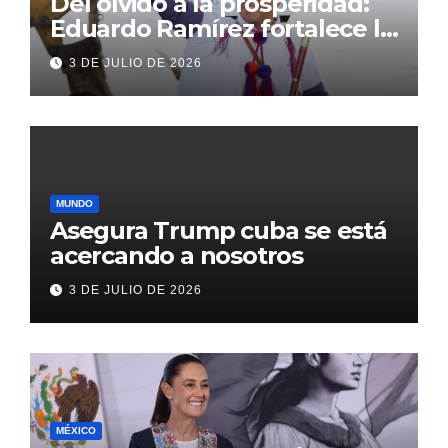
Del olvido a la prosperidad:
Eduardo Ramírez fortalece la
transformación de Aldama
3 DE JULIO DE 2026
con inversión histórica
MUNDO
Asegura Trump cuba se está
acercando a nosotros
3 DE JULIO DE 2026
MÉXICO