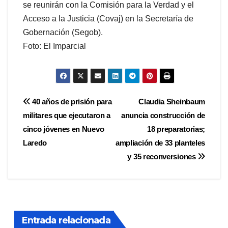
se reunirán con la Comisión para la Verdad y el
Acceso a la Justicia (Covaj) en la Secretaría de
Gobernación (Segob).
Foto: El Imparcial
Navegación
40 años de prisión para
Claudia Sheinbaum
militares que ejecutaron a
anuncia construcción de
de
cinco jóvenes en Nuevo
18 preparatorias;
entradas
Laredo
ampliación de 33 planteles
y 35 reconversiones
Entrada relacionada