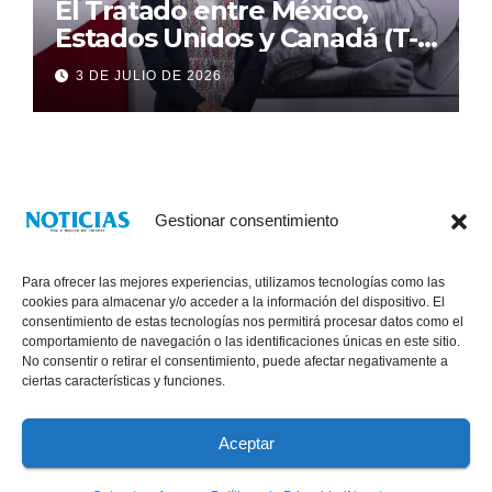
El Tratado entre México,
Estados Unidos y Canadá (T-
MEC) se mantiene hasta el
3 DE JULIO DE 2026
2036: Presidenta Claudia
Sheinbaum
Gestionar consentimiento
Para ofrecer las mejores experiencias, utilizamos tecnologías como las
cookies para almacenar y/o acceder a la información del dispositivo. El
consentimiento de estas tecnologías nos permitirá procesar datos como el
comportamiento de navegación o las identificaciones únicas en este sitio.
No consentir o retirar el consentimiento, puede afectar negativamente a
® Derechos Reservados 2026
|
Noticias Voz E Imagen de Chiapas.
ciertas características y funciones.
11a Calle Poniente Sur No. 960, Col. Las Terrazas, Tuxtla Gutiérrez,
Chiapas. VENTAS: 961 6120154
Aceptar
Políticas de Privacidad