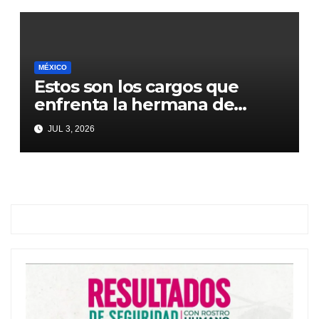
Sheinbaum
MÉXICO
Estos son los cargos que
enfrenta la hermana de
Emilio Lozoya
JUL 3, 2026