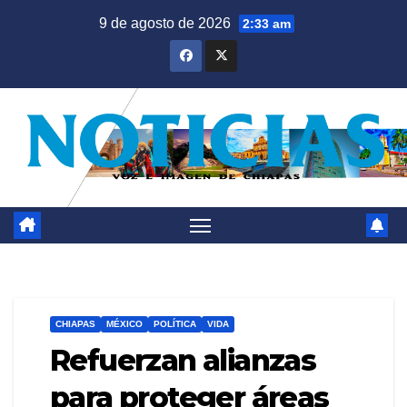
Saltar
9 de agosto de 2026
2:33 am
al
contenido
CHIAPAS
MÉXICO
POLÍTICA
VIDA
Refuerzan alianzas
para proteger áreas