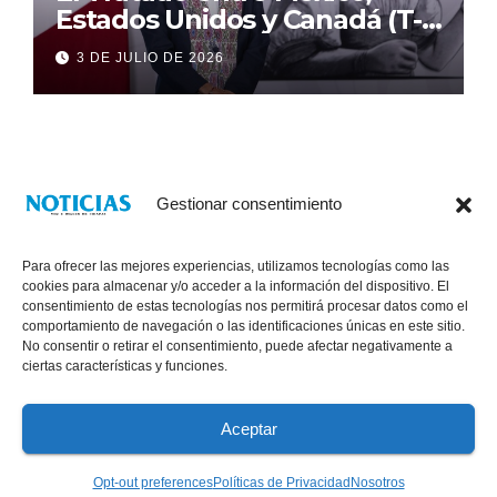
Estados Unidos y Canadá (T-
MEC) se mantiene hasta el
3 DE JULIO DE 2026
2036: Presidenta Claudia
Sheinbaum
Gestionar consentimiento
Para ofrecer las mejores experiencias, utilizamos tecnologías como las
cookies para almacenar y/o acceder a la información del dispositivo. El
consentimiento de estas tecnologías nos permitirá procesar datos como el
comportamiento de navegación o las identificaciones únicas en este sitio.
No consentir o retirar el consentimiento, puede afectar negativamente a
® Derechos Reservados 2026
|
Noticias Voz E Imagen de Chiapas.
ciertas características y funciones.
11a Calle Poniente Sur No. 960, Col. Las Terrazas, Tuxtla Gutiérrez,
Chiapas. VENTAS: 961 6120154
Aceptar
Políticas de Privacidad
Opt-out preferences
Políticas de Privacidad
Nosotros