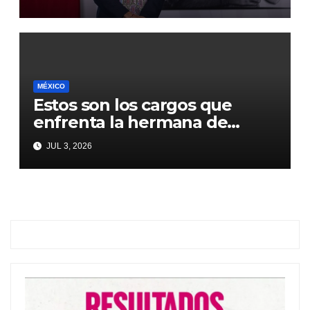
2036: Presidenta Claudia
Sheinbaum
MÉXICO
Estos son los cargos que
enfrenta la hermana de
Emilio Lozoya
JUL 3, 2026