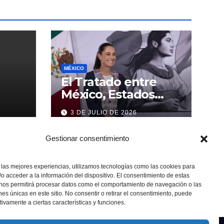
MÉXICO
El Tratado entre
México, Estados
Unidos y Canadá (T-
3 DE JULIO DE 2026
MEC) se mantiene
hasta el 2036:
Gestionar consentimiento
Presidenta Claudia
Sheinbaum
 las mejores experiencias, utilizamos tecnologías como las cookies para
o acceder a la información del dispositivo. El consentimiento de estas
 nos permitirá procesar datos como el comportamiento de navegación o las
ones únicas en este sitio. No consentir o retirar el consentimiento, puede
tivamente a ciertas características y funciones.