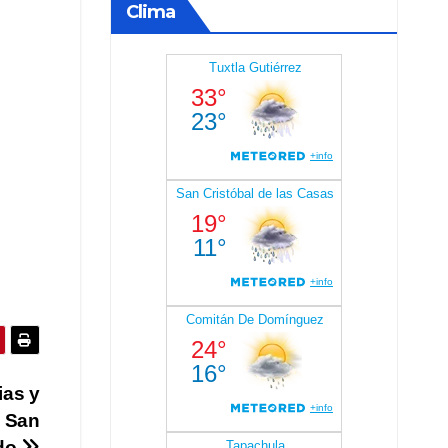
Clima
ias y
y San
do