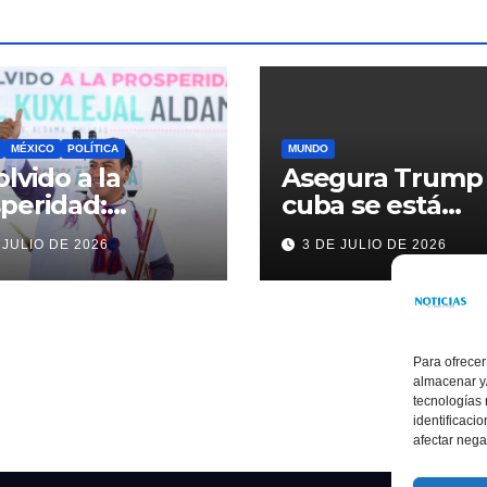
MÉXICO
POLÍTICA
MUNDO
olvido a la
Asegura Trump
peridad:
cuba se está
ardo Ramírez
acercando a
 JULIO DE 2026
3 DE JULIO DE 2026
alece la
nosotros
sformación de
ama con
rsión histórica
Para ofrecer
almacenar y/
tecnologías
identificaci
afectar nega