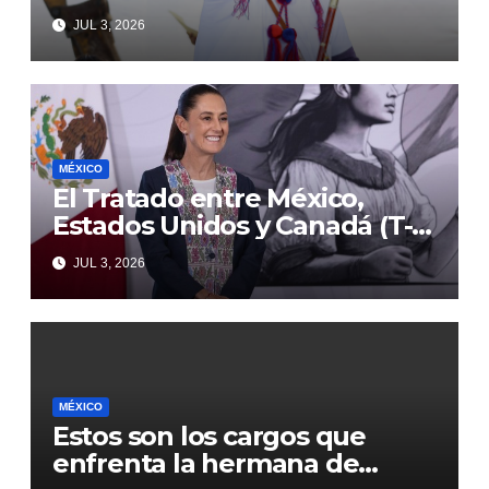
transformación de Aldama
JUL 3, 2026
con inversión histórica
MÉXICO
El Tratado entre México,
Estados Unidos y Canadá (T-
MEC) se mantiene hasta el
JUL 3, 2026
2036: Presidenta Claudia
Sheinbaum
MÉXICO
Estos son los cargos que
enfrenta la hermana de