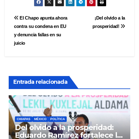
Navegación
El Chapo apunta ahora
¡Del olvido a la
contra su condena en EU
prosperidad!
de
y denuncia fallas en su
entradas
juicio
Entrada relacionada
CHIAPAS
MÉXICO
POLÍTICA
Del olvido a la prosperidad:
Eduardo Ramírez fortalece la