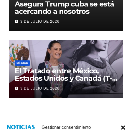
Asegura Trump cuba se está
acercando a nosotros
3 DE JULIO DE 2026
MÉXICO
El Tratado entre México,
Estados Unidos y Canadá (T-
MEC) se mantiene hasta el
3 DE JULIO DE 2026
2036: Presidenta Claudia
Sheinbaum
Gestionar consentimiento