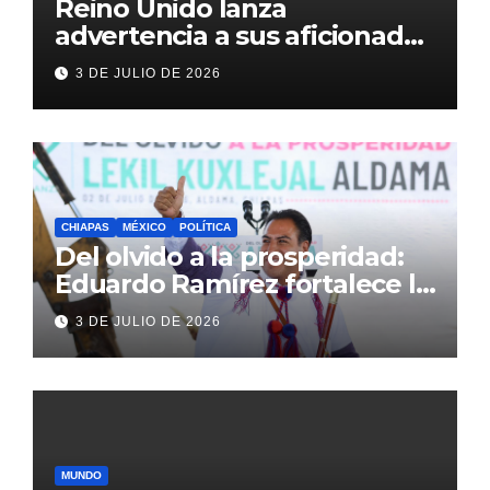
Reino Unido lanza
advertencia a sus aficionados
antes del México vs
3 DE JULIO DE 2026
Inglaterra en el Mundial 2026
CHIAPAS
MÉXICO
POLÍTICA
Del olvido a la prosperidad:
Eduardo Ramírez fortalece la
transformación de Aldama
3 DE JULIO DE 2026
con inversión histórica
MUNDO