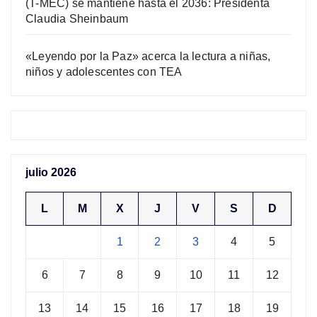
(T-MEC) se mantiene hasta el 2036: Presidenta
Claudia Sheinbaum
«Leyendo por la Paz» acerca la lectura a niñas,
niños y adolescentes con TEA
julio 2026
L
M
X
J
V
S
D
1
2
3
4
5
6
7
8
9
10
11
12
13
14
15
16
17
18
19