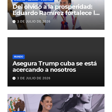
Del olvido a la prosperidad:
Eduardo Ramírez fortalece la
transformación de Aldama
3 DE JULIO DE 2026
con inversión histórica
MUNDO
Asegura Trump cuba se está
acercando a nosotros
3 DE JULIO DE 2026