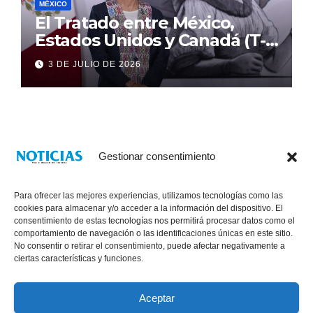
MÉXICO
El Tratado entre México,
Estados Unidos y Canadá (T-
MEC) se mantiene hasta el
3 DE JULIO DE 2026
2036: Presidenta Claudia
Sheinbaum
Gestionar consentimiento
Para ofrecer las mejores experiencias, utilizamos tecnologías como las
cookies para almacenar y/o acceder a la información del dispositivo. El
consentimiento de estas tecnologías nos permitirá procesar datos como el
comportamiento de navegación o las identificaciones únicas en este sitio.
No consentir o retirar el consentimiento, puede afectar negativamente a
® Derechos Reservados 2026
|
Noticias Voz E Imagen de Chiapas.
ciertas características y funciones.
11a Calle Poniente Sur No. 960, Col. Las Terrazas, Tuxtla Gutiérrez,
Chiapas. VENTAS: 961 6120154
Aceptar