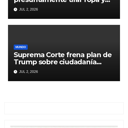
comida que les llegaron de
JUL 2, 2026
donaciones
MUNDO
Suprema Corte frena plan de
Trump sobre ciudadanía
natal
JUL 2, 2026