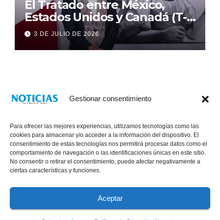
El Tratado entre México,
Estados Unidos y Canadá (T-
MEC) se mantiene hasta el
3 DE JULIO DE 2026
2036: Presidenta Claudia
Sheinbaum
Gestionar consentimiento
Para ofrecer las mejores experiencias, utilizamos tecnologías como las
cookies para almacenar y/o acceder a la información del dispositivo. El
consentimiento de estas tecnologías nos permitirá procesar datos como el
comportamiento de navegación o las identificaciones únicas en este sitio.
No consentir o retirar el consentimiento, puede afectar negativamente a
® Derechos Reservados 2026
|
Noticias Voz E Imagen de Chiapas.
ciertas características y funciones.
11a Calle Poniente Sur No. 960, Col. Las Terrazas, Tuxtla Gutiérrez,
Chiapas. VENTAS: 961 6120154
Aceptar
Políticas de Privacidad