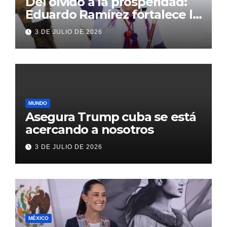
Del olvido a la prosperidad:
Eduardo Ramírez fortalece la
transformación de Aldama
3 DE JULIO DE 2026
con inversión histórica
MUNDO
Asegura Trump cuba se está
acercando a nosotros
3 DE JULIO DE 2026
MÉXICO