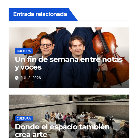
Entrada relacionada
CULTURA
Un fin de semana entre notas
y voces
JUL 3, 2026
CULTURA
Donde el espacio también
crea arte