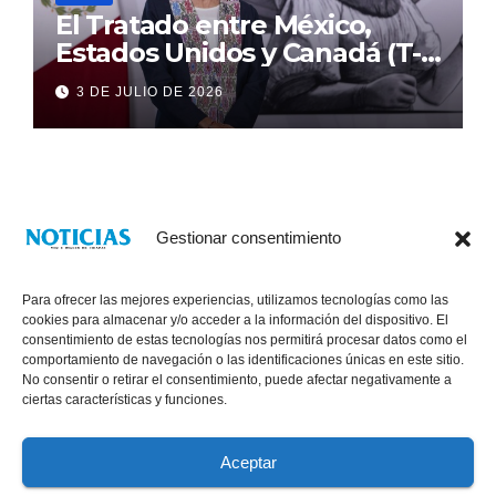
El Tratado entre México,
Estados Unidos y Canadá (T-
MEC) se mantiene hasta el
3 DE JULIO DE 2026
2036: Presidenta Claudia
Sheinbaum
Gestionar consentimiento
Para ofrecer las mejores experiencias, utilizamos tecnologías como las
cookies para almacenar y/o acceder a la información del dispositivo. El
consentimiento de estas tecnologías nos permitirá procesar datos como el
comportamiento de navegación o las identificaciones únicas en este sitio.
No consentir o retirar el consentimiento, puede afectar negativamente a
® Derechos Reservados 2026
|
Noticias Voz E Imagen de Chiapas.
ciertas características y funciones.
11a Calle Poniente Sur No. 960, Col. Las Terrazas, Tuxtla Gutiérrez,
Chiapas. VENTAS: 961 6120154
Aceptar