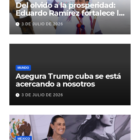
Del olvido a la prosperidad:
Eduardo Ramírez fortalece la
transformación de Aldama
3 DE JULIO DE 2026
con inversión histórica
MUNDO
Asegura Trump cuba se está
acercando a nosotros
3 DE JULIO DE 2026
MÉXICO