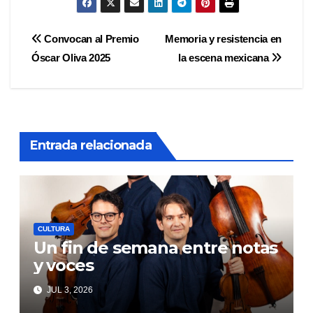
Navegación
Convocan al Premio
Memoria y resistencia en
Óscar Oliva 2025
la escena mexicana
de
entradas
Entrada relacionada
CULTURA
Un fin de semana entre notas
y voces
JUL 3, 2026