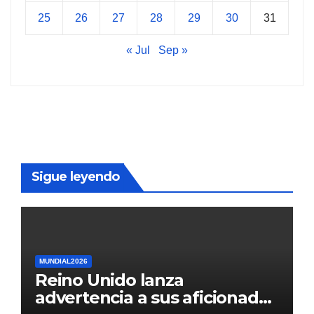
25
26
27
28
29
30
31
« Jul
Sep »
Sigue leyendo
MUNDIAL2026
Reino Unido lanza
advertencia a sus aficionados