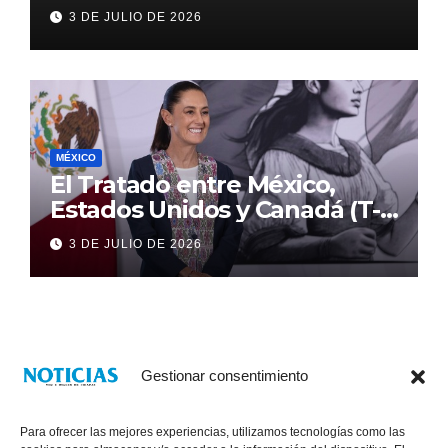
3 DE JULIO DE 2026
MÉXICO
El Tratado entre México,
Estados Unidos y Canadá (T-
MEC) se mantiene hasta el
3 DE JULIO DE 2026
2036: Presidenta Claudia
Sheinbaum
Gestionar consentimiento
Para ofrecer las mejores experiencias, utilizamos tecnologías como las