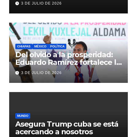
antes del México vs
3 DE JULIO DE 2026
Inglaterra en el Mundial 2026
CHIAPAS
MÉXICO
POLÍTICA
Del olvido a la prosperidad:
Eduardo Ramírez fortalece la
transformación de Aldama
3 DE JULIO DE 2026
con inversión histórica
MUNDO
Asegura Trump cuba se está
acercando a nosotros