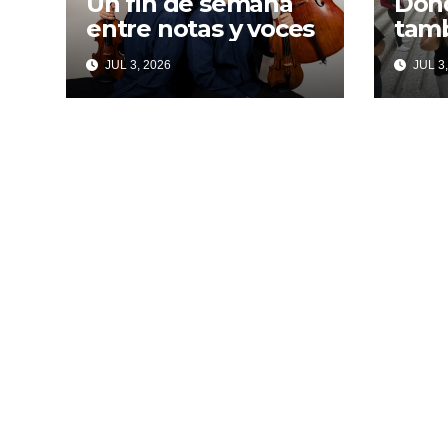
Un fin de semana
Dond
entre notas y voces
tamb
JUL 3, 2026
JUL 3,