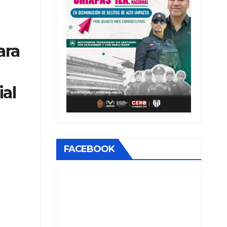
ara
ial
FACEBOOK