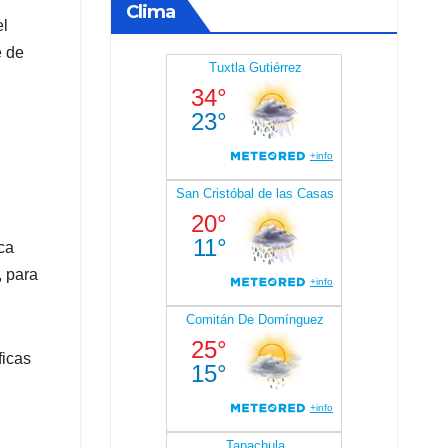
Clima
el
e de
ca
, para
ficas