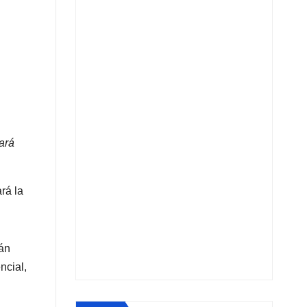
ará
rá la
rán
ncial,