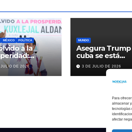
MÉXICO
POLÍTICA
MUNDO
olvido a la
Asegura Trump
peridad:
cuba se está
ardo Ramírez
acercando a
 JULIO DE 2026
3 DE JULIO DE 2026
alece la
nosotros
sformación de
ama con
rsión histórica
Para ofrecer
almacenar y/
tecnologías
identificaci
afectar nega