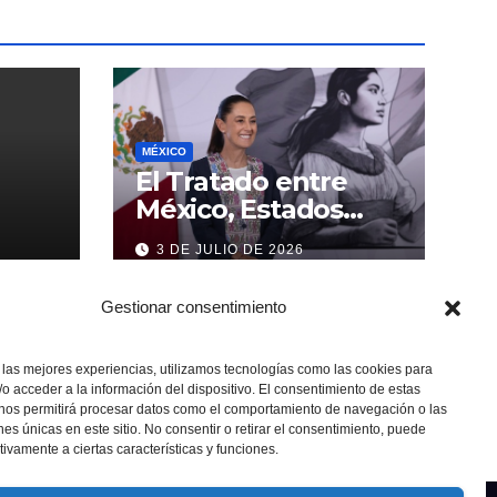
MÉXICO
El Tratado entre
México, Estados
Unidos y Canadá (T-
3 DE JULIO DE 2026
MEC) se mantiene
hasta el 2036:
Gestionar consentimiento
Presidenta Claudia
Sheinbaum
 las mejores experiencias, utilizamos tecnologías como las cookies para
o acceder a la información del dispositivo. El consentimiento de estas
 nos permitirá procesar datos como el comportamiento de navegación o las
ones únicas en este sitio. No consentir o retirar el consentimiento, puede
tivamente a ciertas características y funciones.