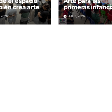
e el espacio
Arte para las
ién crea arte
primeras infanci
 2026
JUL 3, 2026