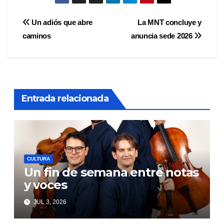
Navegación
Un adiós que abre
La MNT concluye y
caminos
anuncia sede 2026
de
entradas
Entrada relacionada
CULTURA
Un fin de semana entre notas
y voces
JUL 3, 2026