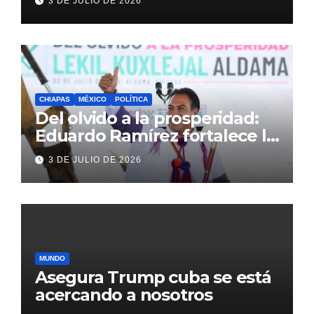
3 DE JULIO DE 2026
Inglaterra en el Mundial 2026
CHIAPAS
MÉXICO
POLÍTICA
Del olvido a la prosperidad:
Eduardo Ramírez fortalece la
transformación de Aldama
3 DE JULIO DE 2026
con inversión histórica
MUNDO
Asegura Trump cuba se está
acercando a nosotros