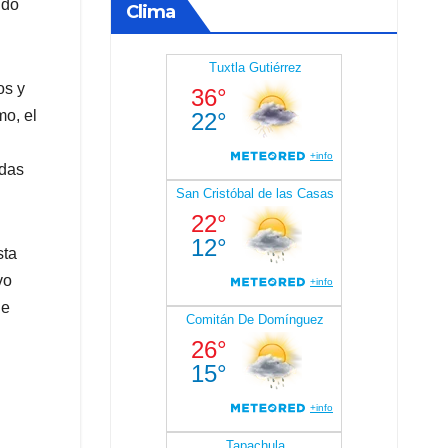
ndo
Clima
os y
mo, el
adas
sta
vo
de