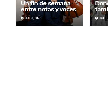
Un fin de semana
Dond
entre notas y voces
tamb
JUL 3, 2026
JUL 3,