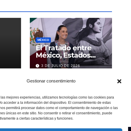
MÉXICO
El Tratado entre
México, Estados
Unidos y Canadá (T-
3 DE JULIO DE 2026
MEC) se mantiene
hasta el 2036:
Gestionar consentimiento
Presidenta Claudia
Sheinbaum
 las mejores experiencias, utilizamos tecnologías como las cookies para
o acceder a la información del dispositivo. El consentimiento de estas
 nos permitirá procesar datos como el comportamiento de navegación o las
ones únicas en este sitio. No consentir o retirar el consentimiento, puede
tivamente a ciertas características y funciones.