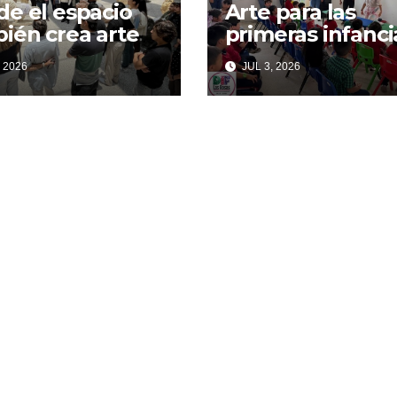
e el espacio
Arte para las
ién crea arte
primeras infanci
 2026
JUL 3, 2026