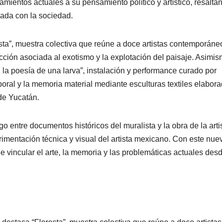
amientos actuales a su pensamiento político y artístico, resalta
lada con la sociedad.
sta”, muestra colectiva que reúne a doce artistas contemporáne
ucción asociada al exotismo y la explotación del paisaje. Asimis
 la poesía de una larva”, instalación y performance curado por
poral y la memoria material mediante esculturas textiles elabor
de Yucatán.
o entre documentos históricos del muralista y la obra de la arti
imentación técnica y visual del artista mexicano. Con este nue
e vincular el arte, la memoria y las problemáticas actuales des