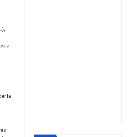
L),
busca
er la
ras