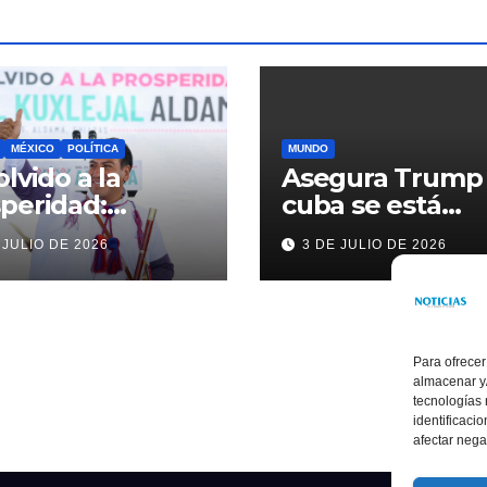
MÉXICO
POLÍTICA
MUNDO
olvido a la
Asegura Trump
peridad:
cuba se está
ardo Ramírez
acercando a
 JULIO DE 2026
3 DE JULIO DE 2026
alece la
nosotros
sformación de
ama con
rsión histórica
Para ofrecer
almacenar y/
tecnologías
identificaci
afectar nega