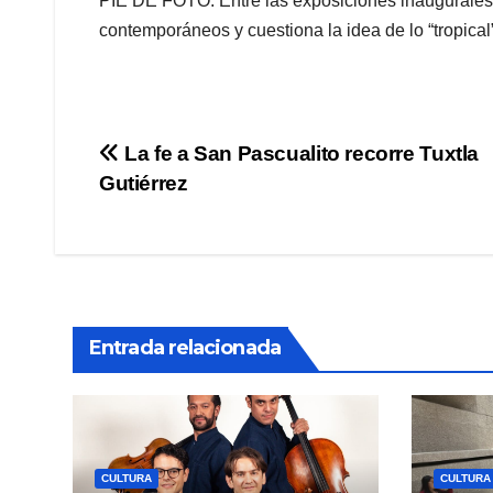
PIE DE FOTO: Entre las exposiciones inaugurales d
contemporáneos y cuestiona la idea de lo “tropical”
Navegación
La fe a San Pascualito recorre Tuxtla
Gutiérrez
de
entradas
Entrada relacionada
CULTURA
CULTURA