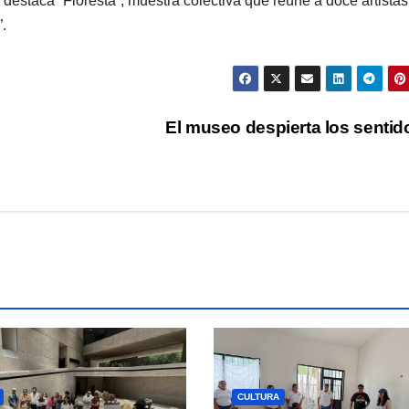
estaca “Floresta”, muestra colectiva que reúne a doce artistas
.
El museo despierta los senti
CULTURA