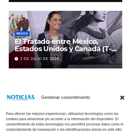
MÉXICO
El Tratado entre México,
Estados Unidos y Canadá (T-
MEC) se mantiene hasta el
3 DE JULIO DE 2026
2036: Presidenta Claudia
Sheinbaum
Gestionar consentimiento
Para ofrecer las mejores experiencias, utilizamos tecnologías como las
cookies para almacenar y/o acceder a la información del dispositivo. El
consentimiento de estas tecnologías nos permitirá procesar datos como el
comportamiento de navegación o las identificaciones únicas en este sitio.