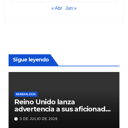
« Abr
Jun »
Sigue leyendo
MUNDIAL2026
Reino Unido lanza
advertencia a sus aficionados
antes del México vs
3 DE JULIO DE 2026
Inglaterra en el Mundial 2026