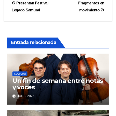
Navegación
Presentan Festival
Fragmentos en
Legado Samurai
movimiento
de
entradas
Entrada relacionada
CULTURA
Un fin de semana entre notas
y voces
JUL 3, 2026