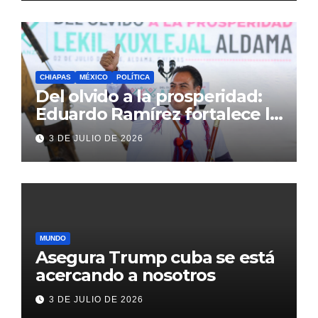
CHIAPAS
MÉXICO
POLÍTICA
Del olvido a la prosperidad:
Eduardo Ramírez fortalece la
transformación de Aldama
3 DE JULIO DE 2026
con inversión histórica
MUNDO
Asegura Trump cuba se está
acercando a nosotros
3 DE JULIO DE 2026