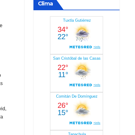
Clima
de
o
as
id,
ra