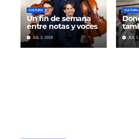
CULTURA
CULTURA
Un fin de semana
Dond
entre notas y voces
tamb
JUL 3, 2026
JUL 3,