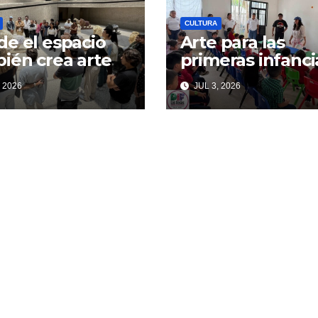
CULTURA
e el espacio
Arte para las
ién crea arte
primeras infanci
 2026
JUL 3, 2026