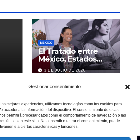
MÉXICO
El Tratado entre
México, Estados
Unidos y Canadá (T-
3 DE JULIO DE 2026
MEC) se mantiene
hasta el 2036:
Gestionar consentimiento
Presidenta Claudia
Sheinbaum
 las mejores experiencias, utilizamos tecnologías como las cookies para
o acceder a la información del dispositivo. El consentimiento de estas
 nos permitirá procesar datos como el comportamiento de navegación o las
ones únicas en este sitio. No consentir o retirar el consentimiento, puede
tivamente a ciertas características y funciones.