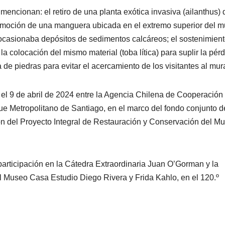
mencionan: el retiro de una planta exótica invasiva (ailanthus) 
moción de una manguera ubicada en el extremo superior del mu
e ocasionaba depósitos de sedimentos calcáreos; el sostenimient
la colocación del mismo material (toba lítica) para suplir la pér
de piedras para evitar el acercamiento de los visitantes al mura
o el 9 de abril de 2024 entre la Agencia Chilena de Cooperación
que Metropolitano de Santiago, en el marco del fondo conjunto d
ón del Proyecto Integral de Restauración y Conservación del Mu
articipación en la Cátedra Extraordinaria Juan O’Gorman y la
l Museo Casa Estudio Diego Rivera y Frida Kahlo, en el 120.º