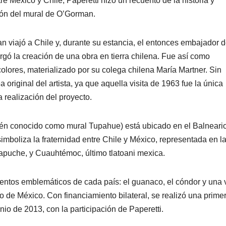
tre México y Chile, Paperetti hizo un recuento de la historia y
ción del mural de O’Gorman.
 viajó a Chile y, durante su estancia, el entonces embajador 
rgó la creación de una obra en tierra chilena. Fue así como
lores, materializado por su colega chilena María Martner. Sin
 original del artista, ya que aquella visita de 1963 fue la única
 realización del proyecto.
ién conocido como mural Tupahue) está ubicado en el Balneari
mboliza la fraternidad entre Chile y México, representada en l
mapuche, y Cuauhtémoc, último tlatoani mexica.
entos emblemáticos de cada país: el guanaco, el cóndor y una v
aso de México. Con financiamiento bilateral, se realizó una prime
nio de 2013, con la participación de Paperetti.