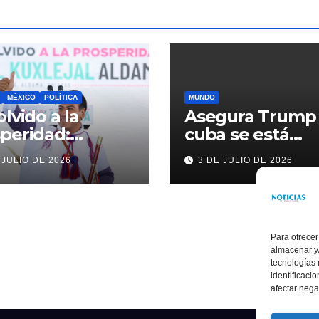
MÉXICO
POLÍTICA
MUNDO
olvido a la
Asegura Trump
peridad:
cuba se está
ardo Ramírez
acercando a
 JULIO DE 2026
3 DE JULIO DE 2026
alece la
nosotros
sformación de
ama con
rsión histórica
Para ofrecer
almacenar y/
tecnologías
identificaci
afectar nega