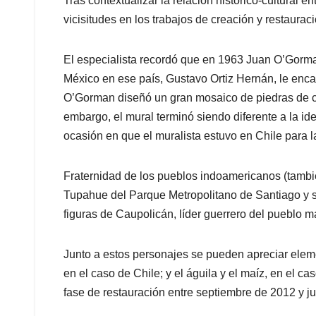
Tras contextualizar la relación histórico-cultural en
vicisitudes en los trabajos de creación y restaura
El especialista recordó que en 1963 Juan O’Gorman
México en ese país, Gustavo Ortiz Hernán, le enca
O’Gorman diseñó un gran mosaico de piedras de co
embargo, el mural terminó siendo diferente a la idea
ocasión en que el muralista estuvo en Chile para la
Fraternidad de los pueblos indoamericanos (tamb
Tupahue del Parque Metropolitano de Santiago y si
figuras de Caupolicán, líder guerrero del pueblo 
Junto a estos personajes se pueden apreciar elem
en el caso de Chile; y el águila y el maíz, en el c
fase de restauración entre septiembre de 2012 y ju