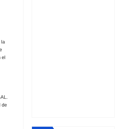
 la
e
 el
BAL.
l de