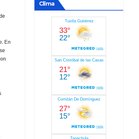
Clima
 de
e. En
rse
con
s
o