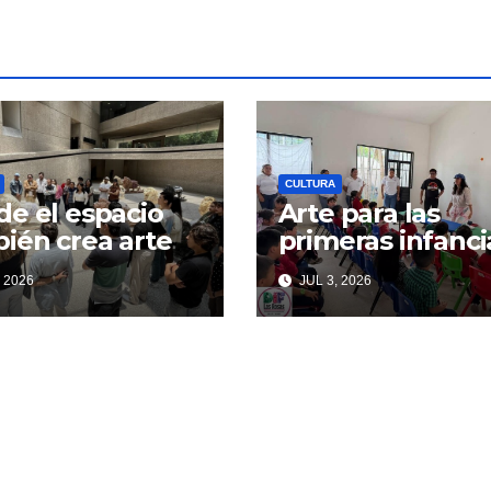
CULTURA
e el espacio
Arte para las
ién crea arte
primeras infanci
 2026
JUL 3, 2026