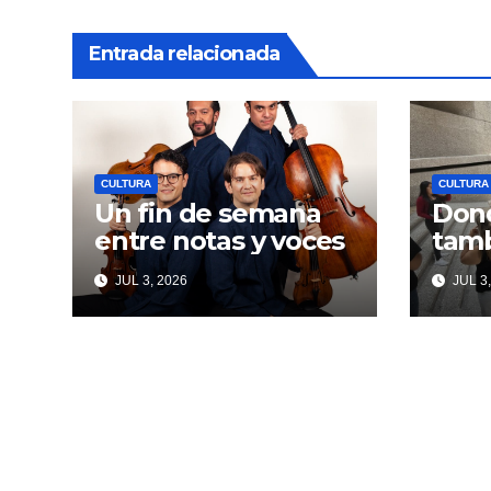
Entrada relacionada
CULTURA
CULTURA
Un fin de semana
Dond
entre notas y voces
tamb
JUL 3, 2026
JUL 3,