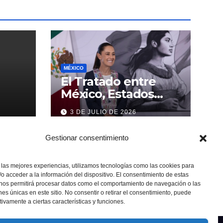
MÉXICO
El Tratado entre
México, Estados
Unidos y Canadá (T-
3 DE JULIO DE 2026
MEC) se mantiene
hasta el 2036:
Gestionar consentimiento
Presidenta Claudia
Sheinbaum
 las mejores experiencias, utilizamos tecnologías como las cookies para
o acceder a la información del dispositivo. El consentimiento de estas
 nos permitirá procesar datos como el comportamiento de navegación o las
ones únicas en este sitio. No consentir o retirar el consentimiento, puede
tivamente a ciertas características y funciones.