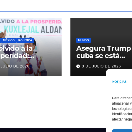
MÉXICO
POLÍTICA
MUNDO
olvido a la
Asegura Trump
peridad:
cuba se está
ardo Ramírez
acercando a
 JULIO DE 2026
3 DE JULIO DE 2026
alece la
nosotros
sformación de
ama con
rsión histórica
Para ofrecer
almacenar y/
tecnologías
identificaci
afectar nega