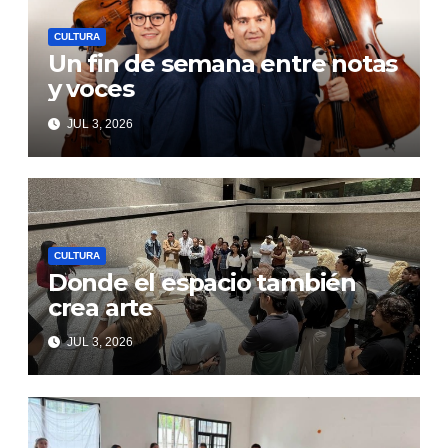
CULTURA
Un fin de semana entre notas
y voces
JUL 3, 2026
CULTURA
Donde el espacio también
crea arte
JUL 3, 2026