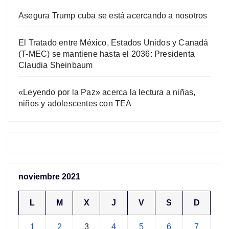
Asegura Trump cuba se está acercando a nosotros
El Tratado entre México, Estados Unidos y Canadá
(T-MEC) se mantiene hasta el 2036: Presidenta
Claudia Sheinbaum
«Leyendo por la Paz» acerca la lectura a niñas,
niños y adolescentes con TEA
noviembre 2021
L
M
X
J
V
S
D
1
2
3
4
5
6
7