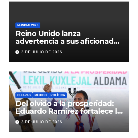
MUNDIAL2026
Reino Unido lanza
advertencia a sus aficionados
antes del México vs
3 DE JULIO DE 2026
Inglaterra en el Mundial 2026
CHIAPAS
MÉXICO
POLÍTICA
Del olvido a la prosperidad:
Eduardo Ramírez fortalece la
transformación de Aldama
3 DE JULIO DE 2026
con inversión histórica