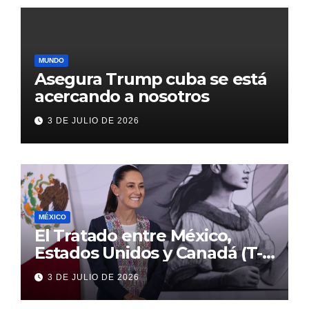
MUNDO
Asegura Trump cuba se está
acercando a nosotros
3 DE JULIO DE 2026
MÉXICO
El Tratado entre México,
Estados Unidos y Canadá (T-
MEC) se mantiene hasta el
3 DE JULIO DE 2026
2036: Presidenta Claudia
Sheinbaum