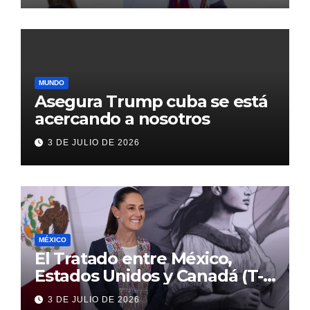
MUNDO
Asegura Trump cuba se está
acercando a nosotros
3 DE JULIO DE 2026
MÉXICO
El Tratado entre México,
Estados Unidos y Canadá (T-
MEC) se mantiene hasta el
3 DE JULIO DE 2026