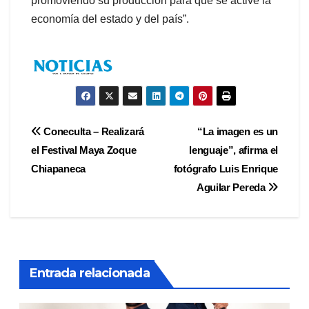
promoviendo su producción para que se active la
economía del estado y del país”.
Navegación
Coneculta – Realizará
“La imagen es un
el Festival Maya Zoque
lenguaje”, afirma el
de
Chiapaneca
fotógrafo Luis Enrique
entradas
Aguilar Pereda
Entrada relacionada