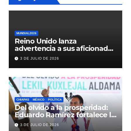
MUNDIAL2026
Reino Unido lanza
advertencia a sus aficionados
antes del México vs
3 DE JULIO DE 2026
Inglaterra en el Mundial 2026
CHIAPAS
MÉXICO
POLÍTICA
Del olvido a la prosperidad:
Eduardo Ramírez fortalece la
transformación de Aldama
3 DE JULIO DE 2026
con inversión histórica