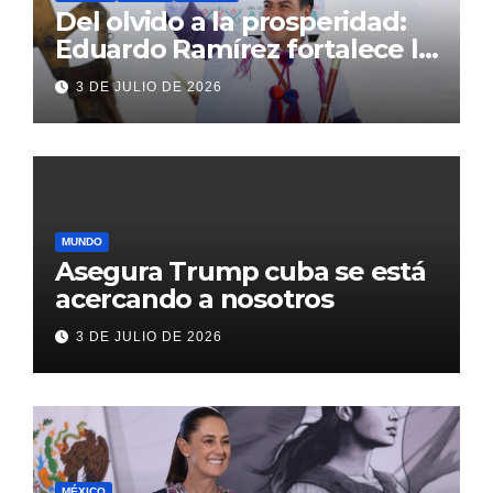
Del olvido a la prosperidad:
Eduardo Ramírez fortalece la
transformación de Aldama
3 DE JULIO DE 2026
con inversión histórica
MUNDO
Asegura Trump cuba se está
acercando a nosotros
3 DE JULIO DE 2026
MÉXICO