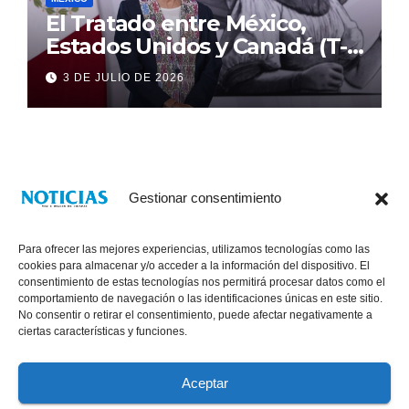
El Tratado entre México,
Estados Unidos y Canadá (T-
MEC) se mantiene hasta el
3 DE JULIO DE 2026
2036: Presidenta Claudia
Sheinbaum
Gestionar consentimiento
Para ofrecer las mejores experiencias, utilizamos tecnologías como las
cookies para almacenar y/o acceder a la información del dispositivo. El
consentimiento de estas tecnologías nos permitirá procesar datos como el
comportamiento de navegación o las identificaciones únicas en este sitio.
No consentir o retirar el consentimiento, puede afectar negativamente a
® Derechos Reservados 2026
|
Noticias Voz E Imagen de Chiapas.
ciertas características y funciones.
11a Calle Poniente Sur No. 960, Col. Las Terrazas, Tuxtla Gutiérrez,
Chiapas. VENTAS: 961 6120154
Aceptar