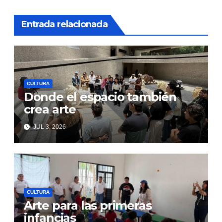
Entrada relacionada
CULTURA
Donde el espacio también
crea arte
JUL 3, 2026
CULTURA
Arte para las primeras
infancias