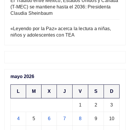
El Tratado entre México, Estados Unidos y Canadá
(T-MEC) se mantiene hasta el 2036: Presidenta
Claudia Sheinbaum
«Leyendo por la Paz» acerca la lectura a niñas,
niños y adolescentes con TEA
mayo 2026
L
M
X
J
V
S
D
1
2
3
4
5
6
7
8
9
10