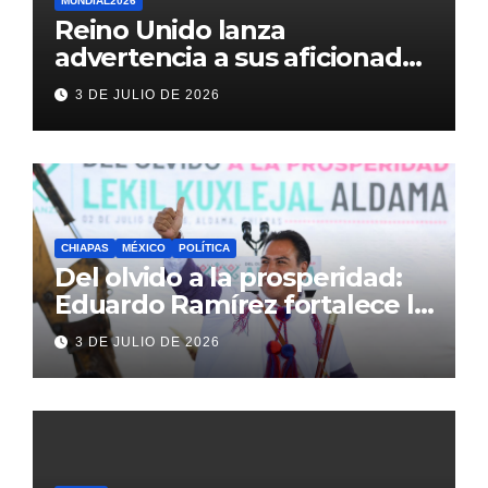
MUNDIAL2026
Reino Unido lanza
advertencia a sus aficionados
antes del México vs
3 DE JULIO DE 2026
Inglaterra en el Mundial 2026
CHIAPAS
MÉXICO
POLÍTICA
Del olvido a la prosperidad:
Eduardo Ramírez fortalece la
transformación de Aldama
3 DE JULIO DE 2026
con inversión histórica