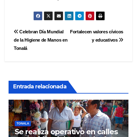
Navegación
Celebran Día Mundial
Fortalecen valores cívicos
de la Higiene de Manos en
y educativos
de
Tonalá
entradas
Entrada relacionada
TONALA
Se realiza operativo en calles