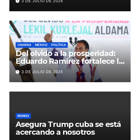
3 DE JULIO DE 2026
Inglaterra en el Mundial 2026
CHIAPAS
MÉXICO
POLÍTICA
Del olvido a la prosperidad:
Eduardo Ramírez fortalece la
transformación de Aldama
3 DE JULIO DE 2026
con inversión histórica
MUNDO
Asegura Trump cuba se está
acercando a nosotros