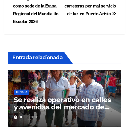
como sede de la Etapa
carreteras por mal servicio
de
Regional del Mundialito
de luz en Puerto Arista
entradas
Escolar 2026
Entrada relacionada
TONALA
Se realiza operativo en calles
y avenidas del mercado de
Tonalá
JUL 3, 2026