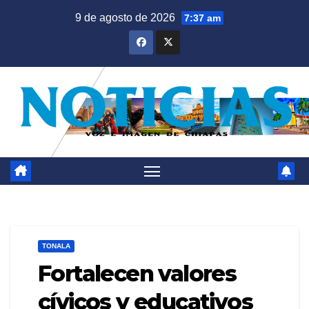
Saltar
9 de agosto de 2026
7:37 am
al
contenido
TONALA
Fortalecen valores
cívicos y educativos