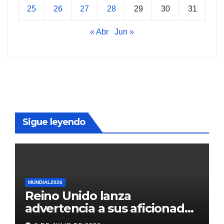
25
26
27
28
29
30
31
« Abr
Jun »
Sigue leyendo
MUNDIAL2026
Reino Unido lanza
advertencia a sus aficionados
antes del México vs