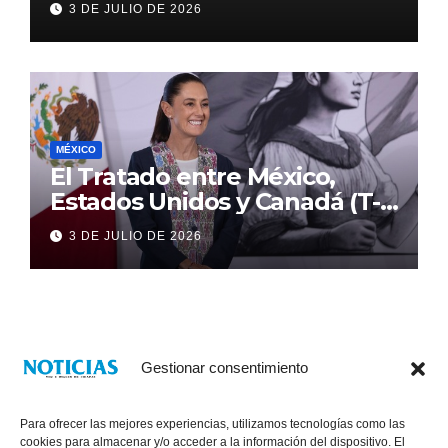
3 DE JULIO DE 2026
MÉXICO
El Tratado entre México,
Estados Unidos y Canadá (T-
MEC) se mantiene hasta el
3 DE JULIO DE 2026
2036: Presidenta Claudia
Sheinbaum
Gestionar consentimiento
Para ofrecer las mejores experiencias, utilizamos tecnologías como las
cookies para almacenar y/o acceder a la información del dispositivo. El