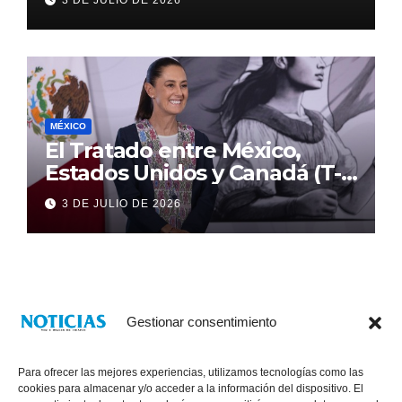
3 DE JULIO DE 2026
MÉXICO
El Tratado entre México,
Estados Unidos y Canadá (T-
MEC) se mantiene hasta el
3 DE JULIO DE 2026
2036: Presidenta Claudia
Sheinbaum
Gestionar consentimiento
Para ofrecer las mejores experiencias, utilizamos tecnologías como las
cookies para almacenar y/o acceder a la información del dispositivo. El