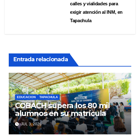
calles y vialidades para
de
exigir atención al INM, en
entradas
Tapachula
Entrada relacionada
EDUCACION
TAPACHULA
COBACH supera los 80 mil
alumnos en su matrícula
JUL 3, 2026