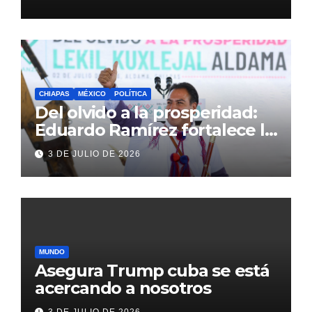
Inglaterra en el Mundial 2026
CHIAPAS
MÉXICO
POLÍTICA
Del olvido a la prosperidad:
Eduardo Ramírez fortalece la
transformación de Aldama
3 DE JULIO DE 2026
con inversión histórica
MUNDO
Asegura Trump cuba se está
acercando a nosotros