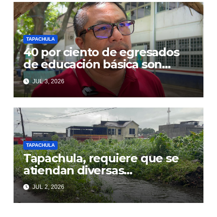
TAPACHULA
40 por ciento de egresados
de educación básica son
migrantes en Soconusco
JUL 3, 2026
TAPACHULA
Tapachula, requiere que se
atiendan diversas
necesidades seguridad, agua
JUL 2, 2026
potable y caminos.