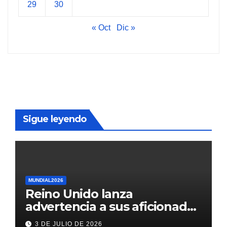
29
30
« Oct
Dic »
Sigue leyendo
MUNDIAL2026
Reino Unido lanza
advertencia a sus aficionados
antes del México vs
3 DE JULIO DE 2026