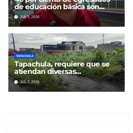
de educación básica son
migrantes en Soconusco
JUL 3, 2026
TAPACHULA
Tapachula, requiere que se
atiendan diversas
necesidades seguridad, agua
JUL 2, 2026
potable y caminos.