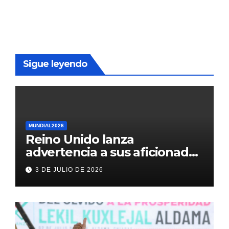
Sigue leyendo
MUNDIAL2026
Reino Unido lanza
advertencia a sus aficionados
antes del México vs
3 DE JULIO DE 2026
Inglaterra en el Mundial 2026