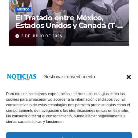
MÉXICO
El Tratado entre México,
Estados Unidos y Canadá (T-
MEC) se mantiene hasta el
3 DE JULIO DE 2026
2036: Presidenta Claudia
Sheinbaum
Gestionar consentimiento
Para ofrecer las mejores experiencias, utilizamos tecnologías como las
cookies para almacenar y/o acceder a la información del dispositivo. El
consentimiento de estas tecnologías nos permitirá procesar datos como el
comportamiento de navegación o las identificaciones únicas en este sitio.
No consentir o retirar el consentimiento, puede afectar negativamente a
® Derechos Reservados 2026
|
Noticias Voz E Imagen de Chiapas.
ciertas características y funciones.
11a Calle Poniente Sur No. 960, Col. Las Terrazas, Tuxtla Gutiérrez,
Chiapas. VENTAS: 961 6120154