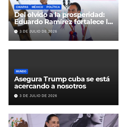
CHIAPAS
MÉXICO
POLÍTICA
Del olvido a la prosperidad:
Eduardo Ramírez fortalece la
transformación de Aldama
3 DE JULIO DE 2026
con inversión histórica
MUNDO
Asegura Trump cuba se está
acercando a nosotros
3 DE JULIO DE 2026