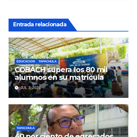
Entrada relacionada
EDUCACION
TAPACHULA
COBACH supera los 80 mil
alumnos en su matrícula
JUL 3, 2026
TAPACHULA
40 por ciento de egresados