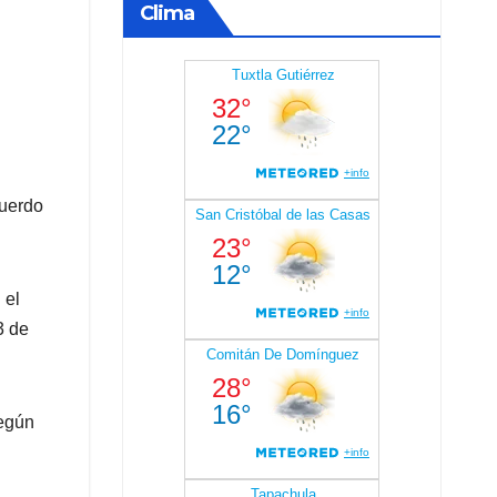
Clima
cuerdo
 el
3 de
Según