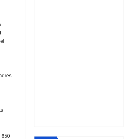
a
l
el
padres
ás
s 650