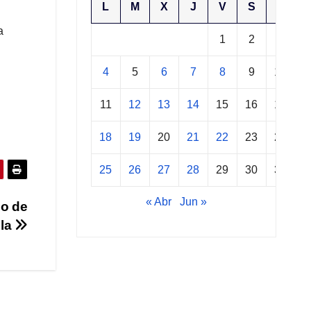
L
M
X
J
V
S
D
a
1
2
3
4
5
6
7
8
9
10
11
12
13
14
15
16
17
18
19
20
21
22
23
24
25
26
27
28
29
30
31
« Abr
Jun »
so de
ula