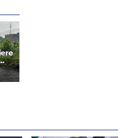
iere
os.