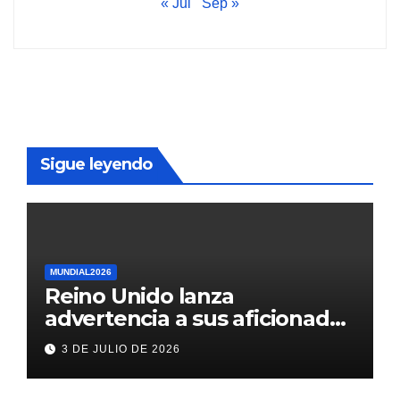
« Jul
Sep »
Sigue leyendo
MUNDIAL2026
Reino Unido lanza
advertencia a sus aficionados
antes del México vs
3 DE JULIO DE 2026
Inglaterra en el Mundial 2026