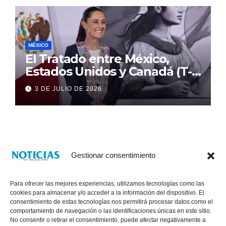
MÉXICO
El Tratado entre México,
Estados Unidos y Canadá (T-
MEC) se mantiene hasta el
3 DE JULIO DE 2026
2036: Presidenta Claudia
Sheinbaum
Gestionar consentimiento
Para ofrecer las mejores experiencias, utilizamos tecnologías como las
cookies para almacenar y/o acceder a la información del dispositivo. El
consentimiento de estas tecnologías nos permitirá procesar datos como el
comportamiento de navegación o las identificaciones únicas en este sitio.
No consentir o retirar el consentimiento, puede afectar negativamente a