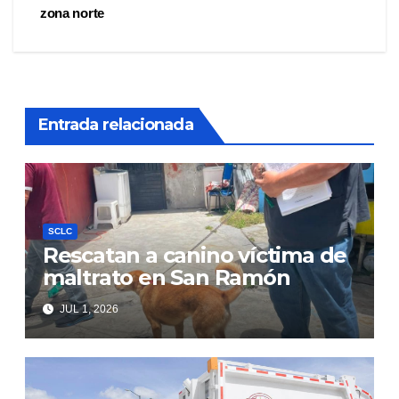
entradas
zona norte
Entrada relacionada
SCLC
Rescatan a canino víctima de
maltrato en San Ramón
JUL 1, 2026