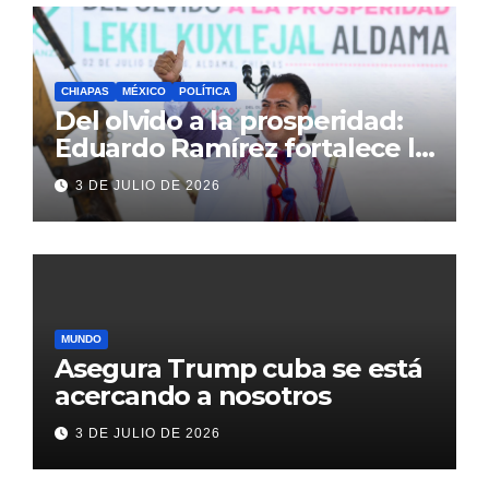
CHIAPAS
MÉXICO
POLÍTICA
Del olvido a la prosperidad:
Eduardo Ramírez fortalece la
transformación de Aldama
3 DE JULIO DE 2026
con inversión histórica
MUNDO
Asegura Trump cuba se está
acercando a nosotros
3 DE JULIO DE 2026