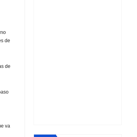
rno
es de
as de
paso
ue va