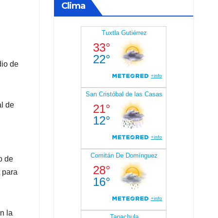
Clima
dio de
l de
o de
t para
n la