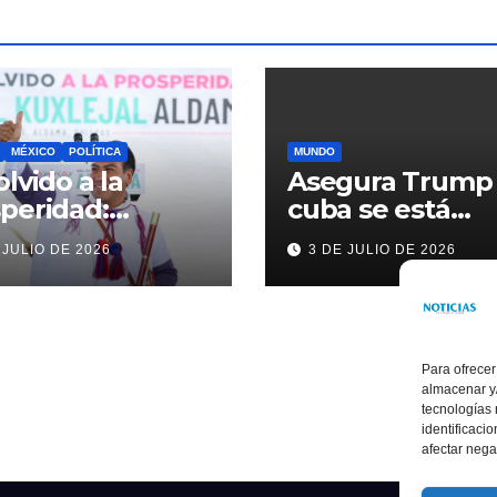
MÉXICO
POLÍTICA
MUNDO
olvido a la
Asegura Trump
peridad:
cuba se está
ardo Ramírez
acercando a
 JULIO DE 2026
3 DE JULIO DE 2026
alece la
nosotros
sformación de
ama con
rsión histórica
Para ofrecer
almacenar y/
tecnologías
identificaci
afectar nega