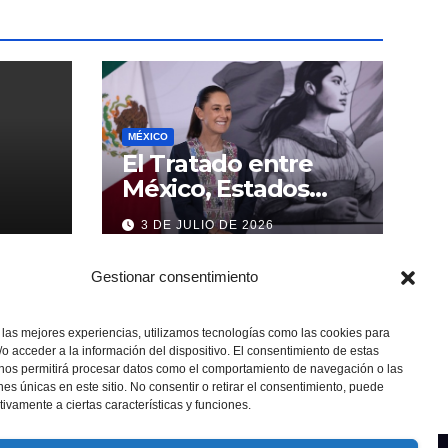
MÉXICO
El Tratado entre
México, Estados
Unidos y Canadá (T-
3 DE JULIO DE 2026
MEC) se mantiene
hasta el 2036:
Gestionar consentimiento
Presidenta Claudia
Sheinbaum
 las mejores experiencias, utilizamos tecnologías como las cookies para
o acceder a la información del dispositivo. El consentimiento de estas
 nos permitirá procesar datos como el comportamiento de navegación o las
ones únicas en este sitio. No consentir o retirar el consentimiento, puede
tivamente a ciertas características y funciones.