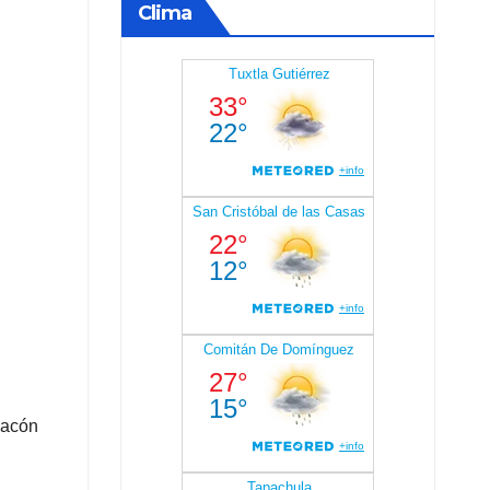
Clima
hacón