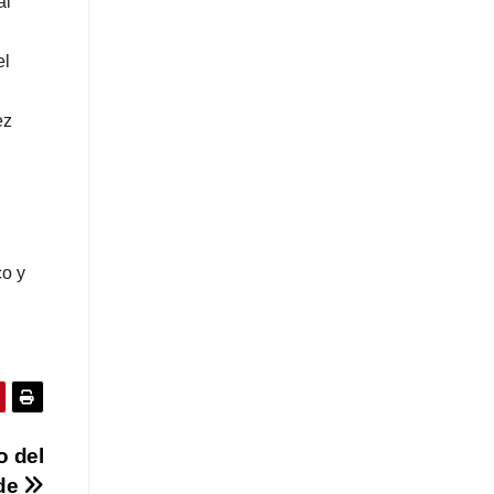
al
el
ez
co y
o del
de