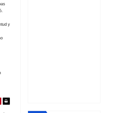
pas
ó.
ntud y
no
n