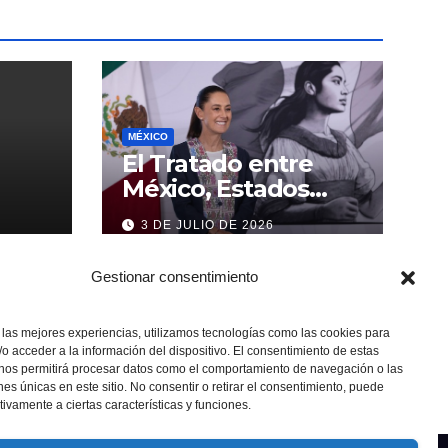
MÉXICO
El Tratado entre
México, Estados
Unidos y Canadá (T-
3 DE JULIO DE 2026
MEC) se mantiene
hasta el 2036:
Gestionar consentimiento
Presidenta Claudia
Sheinbaum
 las mejores experiencias, utilizamos tecnologías como las cookies para
o acceder a la información del dispositivo. El consentimiento de estas
 nos permitirá procesar datos como el comportamiento de navegación o las
ones únicas en este sitio. No consentir o retirar el consentimiento, puede
tivamente a ciertas características y funciones.