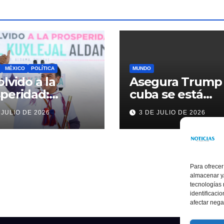
MÉXICO
POLÍTICA
MUNDO
olvido a la
Asegura Trump
peridad:
cuba se está
ardo Ramírez
acercando a
 JULIO DE 2026
3 DE JULIO DE 2026
alece la
nosotros
sformación de
ama con
rsión histórica
Para ofrecer
almacenar y/
tecnologías
identificaci
afectar nega