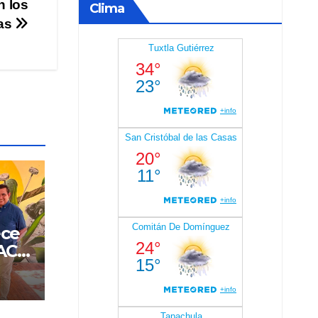
n los
Clima
ias
ece
CACH
ción