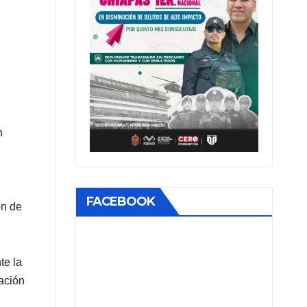
n
FACEBOOK
ón de
te la
ación