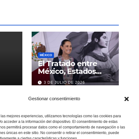
MÉXICO
El Tratado entre
México, Estados
Unidos y Canadá (T-
3 DE JULIO DE 2026
MEC) se mantiene
hasta el 2036:
Gestionar consentimiento
Presidenta Claudia
Sheinbaum
 las mejores experiencias, utilizamos tecnologías como las cookies para
o acceder a la información del dispositivo. El consentimiento de estas
 nos permitirá procesar datos como el comportamiento de navegación o las
ones únicas en este sitio. No consentir o retirar el consentimiento, puede
tivamente a ciertas características y funciones.