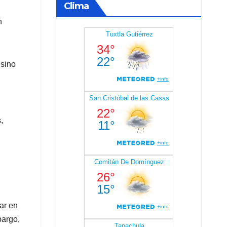
Clima
n
 sino
,
ar en
bargo,