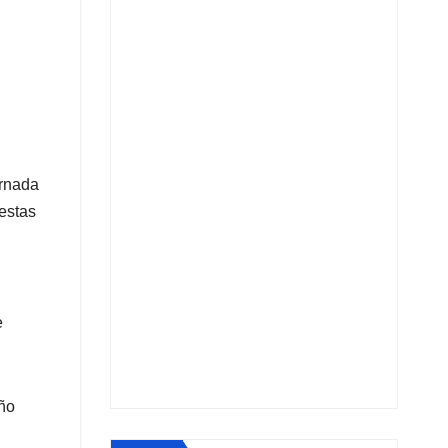
ornada
estas
e
año