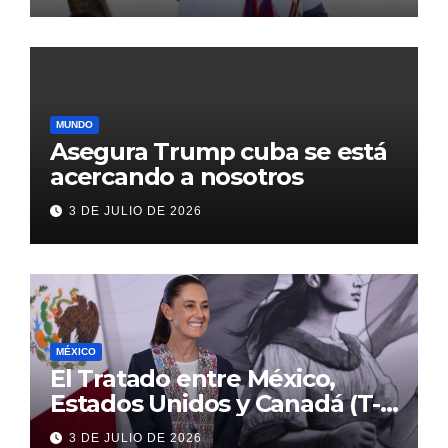
MUNDO
Asegura Trump cuba se está
acercando a nosotros
3 DE JULIO DE 2026
MÉXICO
El Tratado entre México,
Estados Unidos y Canadá (T-
MEC) se mantiene hasta el
3 DE JULIO DE 2026