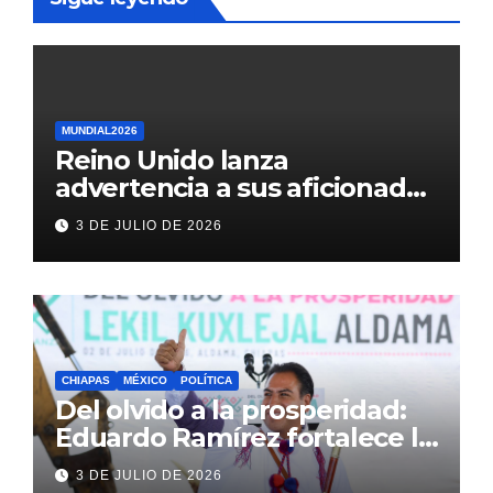
MUNDIAL2026
Reino Unido lanza
advertencia a sus aficionados
antes del México vs
3 DE JULIO DE 2026
Inglaterra en el Mundial 2026
CHIAPAS
MÉXICO
POLÍTICA
Del olvido a la prosperidad:
Eduardo Ramírez fortalece la
transformación de Aldama
3 DE JULIO DE 2026
con inversión histórica