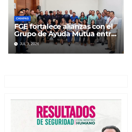
CHIAPAS
FGE fortalece alianzas con el
Grupo de Ayuda Mutua entre
Autoridades y Comercio
JUL 3, 2026
(GAMAC)