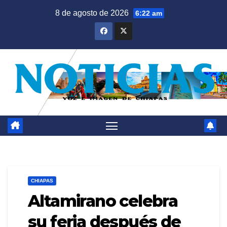
Saltar
8 de agosto de 2026
6:22 am
al
contenido
CHIAPAS
Altamirano celebra
su feria después de