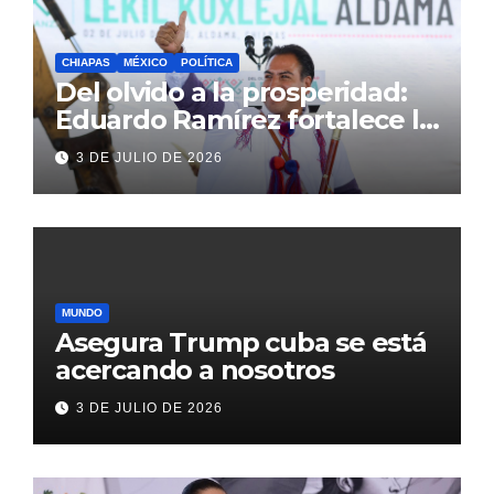
CHIAPAS
MÉXICO
POLÍTICA
Del olvido a la prosperidad:
Eduardo Ramírez fortalece la
transformación de Aldama
3 DE JULIO DE 2026
con inversión histórica
MUNDO
Asegura Trump cuba se está
acercando a nosotros
3 DE JULIO DE 2026