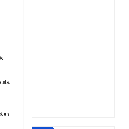
te
utla,
cá en