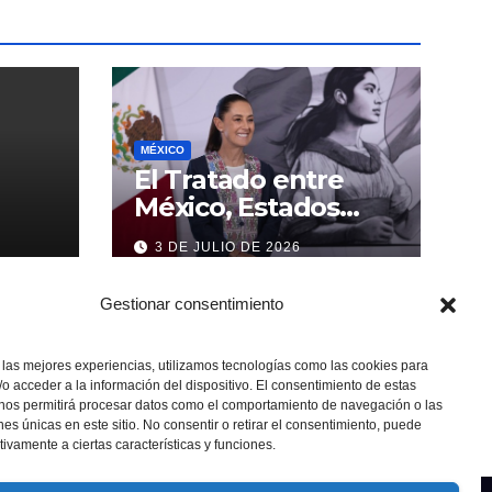
MÉXICO
El Tratado entre
México, Estados
Unidos y Canadá (T-
3 DE JULIO DE 2026
MEC) se mantiene
hasta el 2036:
Gestionar consentimiento
Presidenta Claudia
Sheinbaum
 las mejores experiencias, utilizamos tecnologías como las cookies para
o acceder a la información del dispositivo. El consentimiento de estas
 nos permitirá procesar datos como el comportamiento de navegación o las
ones únicas en este sitio. No consentir o retirar el consentimiento, puede
tivamente a ciertas características y funciones.