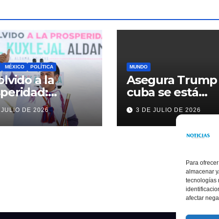
MÉXICO
POLÍTICA
MUNDO
olvido a la
Asegura Trump
peridad:
cuba se está
ardo Ramírez
acercando a
 JULIO DE 2026
3 DE JULIO DE 2026
alece la
nosotros
sformación de
ama con
rsión histórica
Para ofrecer
almacenar y/
tecnologías
identificaci
afectar nega