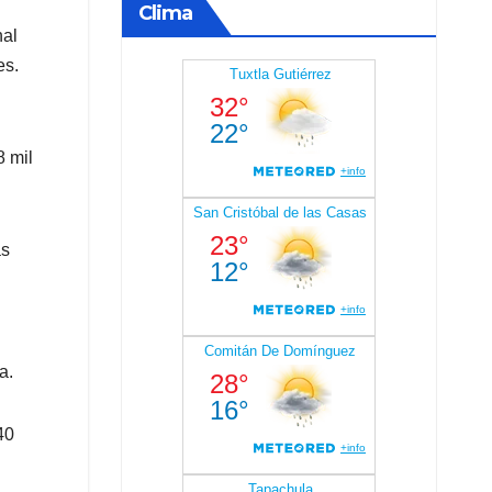
Clima
nal
es.
8 mil
as
a.
40