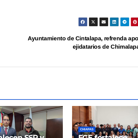
Ayuntamiento de Cintalapa, refrenda ap
ejidatarios de Chimala
CHIAPAS
alecen SSP y
FGE fortalece