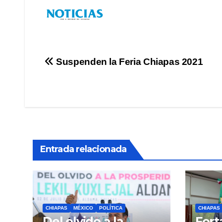
Navegación
Suspenden la Feria Chiapas 2021
de
entradas
Entrada relacionada
CHIAPAS
MÉXICO
POLÍTICA
CHIAPAS
Del olvido a la
Fort