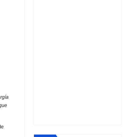
rgía
 que
de