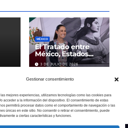
MÉXICO
El Tratado entre
México, Estados
Unidos y Canadá (T-
3 DE JULIO DE 2026
MEC) se mantiene
hasta el 2036:
Gestionar consentimiento
Presidenta Claudia
Sheinbaum
 las mejores experiencias, utilizamos tecnologías como las cookies para
o acceder a la información del dispositivo. El consentimiento de estas
 nos permitirá procesar datos como el comportamiento de navegación o las
ones únicas en este sitio. No consentir o retirar el consentimiento, puede
tivamente a ciertas características y funciones.