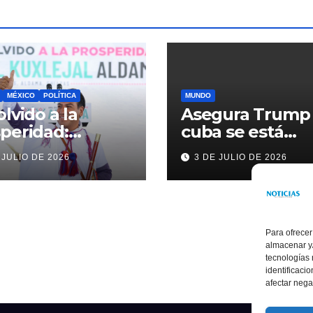
MÉXICO
POLÍTICA
MUNDO
olvido a la
Asegura Trump
peridad:
cuba se está
ardo Ramírez
acercando a
 JULIO DE 2026
3 DE JULIO DE 2026
alece la
nosotros
sformación de
ama con
rsión histórica
Para ofrecer
almacenar y/
tecnologías
identificaci
afectar nega