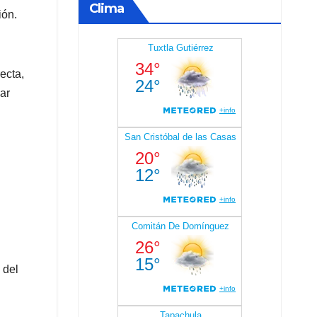
Clima
ión.
ecta,
ar
 del