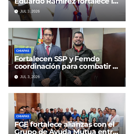
Eduardo Ramírez fortalece la
transformación de Aldama
JUL 3, 2026
con inversión histórica
CHIAPAS
Fortalecen SSP y Femdo
coordinación para combatir la
delincuencia organizada
JUL 3, 2026
CHIAPAS
FGE fortalece alianzas con el
Grupo de Ayuda Mutua entre