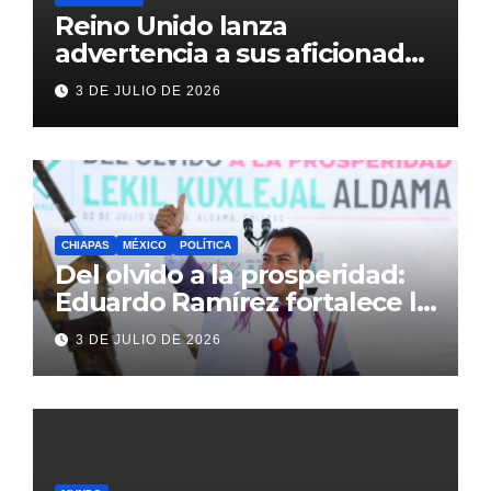
Reino Unido lanza
advertencia a sus aficionados
antes del México vs
3 DE JULIO DE 2026
Inglaterra en el Mundial 2026
CHIAPAS
MÉXICO
POLÍTICA
Del olvido a la prosperidad:
Eduardo Ramírez fortalece la
transformación de Aldama
3 DE JULIO DE 2026
con inversión histórica