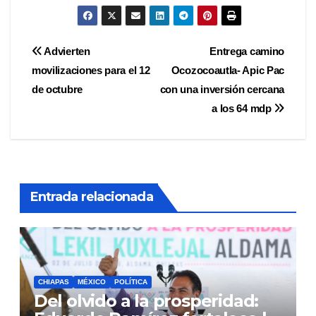
Navegación
Advierten
Entrega camino
movilizaciones para el 12
Ocozocoautla- Apic Pac
de
de octubre
con una inversión cercana
entradas
a los 64 mdp
Entrada relacionada
CHIAPAS
MÉXICO
POLÍTICA
Del olvido a la prosperidad: