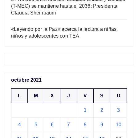
(T-MEC) se mantiene hasta el 2036: Presidenta
Claudia Sheinbaum
«Leyendo por la Paz» acerca la lectura a niñas,
niños y adolescentes con TEA
octubre 2021
L
M
X
J
V
S
D
1
2
3
4
5
6
7
8
9
10