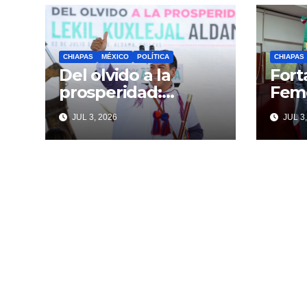
CHIAPAS
MÉXICO
POLÍTICA
CHIAPAS
Del olvido a la
Fort
prosperidad:
Fem
Eduardo Ramírez
coor
JUL 3, 2026
JUL 3,
fortalece la
comb
transformación de
deli
Aldama con
orga
inversión histórica