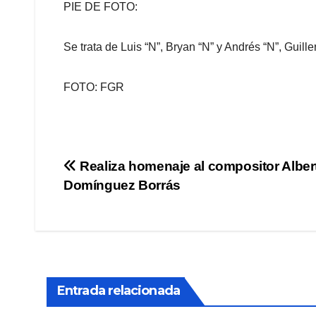
PIE DE FOTO:
Se trata de Luis “N”, Bryan “N” y Andrés “N”, Guill
FOTO: FGR
Navegación
Realiza homenaje al compositor Alber
Domínguez Borrás
de
entradas
Entrada relacionada