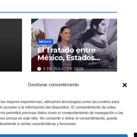
MÉXICO
El Tratado entre
México, Estados
Unidos y Canadá (T-
3 DE JULIO DE 2026
MEC) se mantiene
hasta el 2036:
Gestionar consentimiento
Presidenta Claudia
Sheinbaum
 las mejores experiencias, utilizamos tecnologías como las cookies para
o acceder a la información del dispositivo. El consentimiento de estas
 nos permitirá procesar datos como el comportamiento de navegación o las
ones únicas en este sitio. No consentir o retirar el consentimiento, puede
tivamente a ciertas características y funciones.