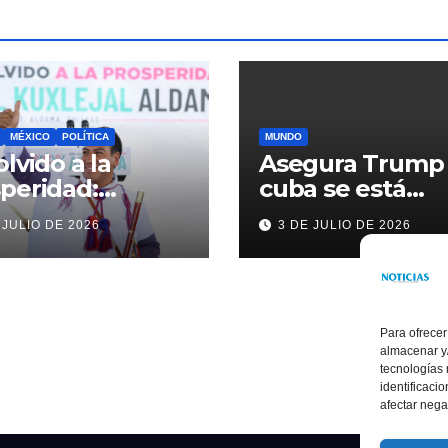
MÉXICO
POLÍTICA
MUNDO
olvido a la
Asegura Trump
peridad:
cuba se está
ardo Ramírez
acercando a
 JULIO DE 2026
3 DE JULIO DE 2026
alece la
nosotros
sformación de
ama con
rsión histórica
Para ofrecer
almacenar y/
tecnologías
identificaci
afectar nega