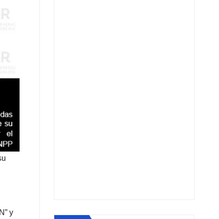
su
N” y