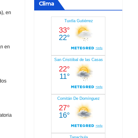
Clima
), en
an en
dos
atoria