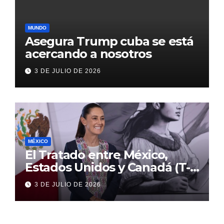
MUNDO
Asegura Trump cuba se está
acercando a nosotros
3 DE JULIO DE 2026
MÉXICO
El Tratado entre México,
Estados Unidos y Canadá (T-
MEC) se mantiene hasta el
3 DE JULIO DE 2026
2036: Presidenta Claudia
Sheinbaum