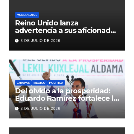
MUNDIAL2026
Reino Unido lanza
advertencia a sus aficionados
antes del México vs
3 DE JULIO DE 2026
Inglaterra en el Mundial 2026
CHIAPAS
MÉXICO
POLÍTICA
Del olvido a la prosperidad:
Eduardo Ramírez fortalece la
transformación de Aldama
3 DE JULIO DE 2026
con inversión histórica