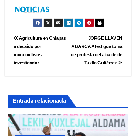
Navegación
Agricultura en Chiapas
JORGE LLAVEN
a decaído por
ABARCA Atestigua toma
de
monocultivos:
de protesta del alcalde de
entradas
investigador
Tuxtla Gutiérrez
Entrada relacionada