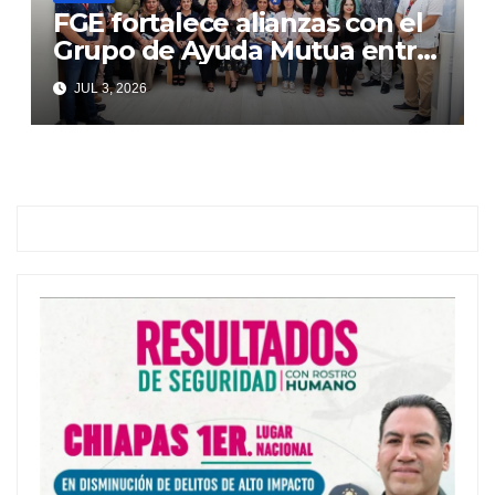
FGE fortalece alianzas con el
Grupo de Ayuda Mutua entre
Autoridades y Comercio
JUL 3, 2026
(GAMAC)