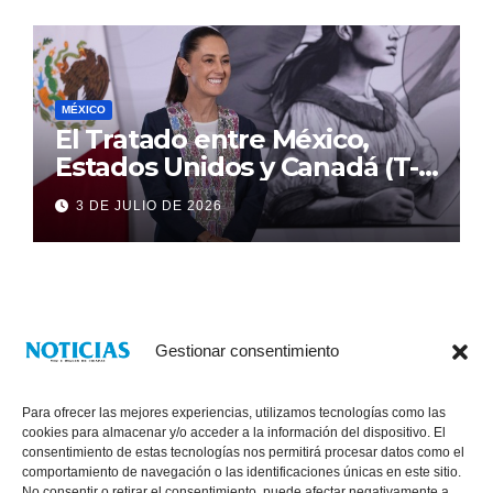
MÉXICO
El Tratado entre México,
Estados Unidos y Canadá (T-
MEC) se mantiene hasta el
3 DE JULIO DE 2026
2036: Presidenta Claudia
Sheinbaum
Gestionar consentimiento
Para ofrecer las mejores experiencias, utilizamos tecnologías como las
cookies para almacenar y/o acceder a la información del dispositivo. El
consentimiento de estas tecnologías nos permitirá procesar datos como el
comportamiento de navegación o las identificaciones únicas en este sitio.
No consentir o retirar el consentimiento, puede afectar negativamente a