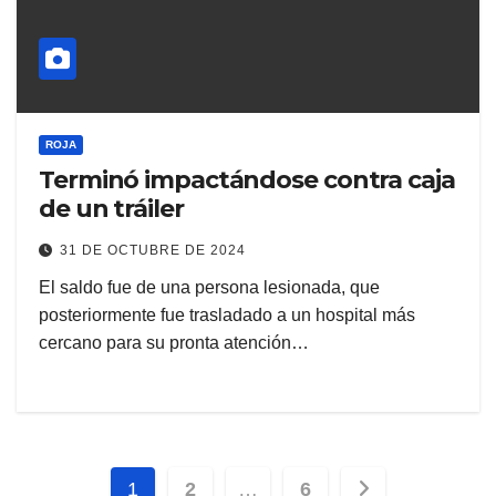
ROJA
Terminó impactándose contra caja
de un tráiler
31 DE OCTUBRE DE 2024
El saldo fue de una persona lesionada, que
posteriormente fue trasladado a un hospital más
cercano para su pronta atención…
Paginación
1
2
…
6