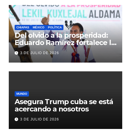
CHIAPAS
MÉXICO
POLÍTICA
Del olvido a la prosperidad:
Eduardo Ramírez fortalece la
transformación de Aldama
3 DE JULIO DE 2026
con inversión histórica
MUNDO
Asegura Trump cuba se está
acercando a nosotros
3 DE JULIO DE 2026