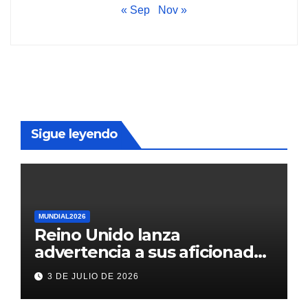
« Sep
Nov »
Sigue leyendo
MUNDIAL2026
Reino Unido lanza
advertencia a sus aficionados
antes del México vs
3 DE JULIO DE 2026
Inglaterra en el Mundial 2026