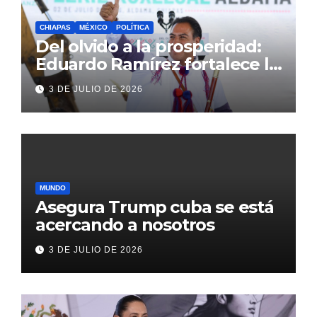
CHIAPAS
MÉXICO
POLÍTICA
Del olvido a la prosperidad:
Eduardo Ramírez fortalece la
transformación de Aldama
3 DE JULIO DE 2026
con inversión histórica
MUNDO
Asegura Trump cuba se está
acercando a nosotros
3 DE JULIO DE 2026