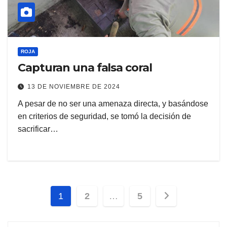
ROJA
Capturan una falsa coral
13 DE NOVIEMBRE DE 2024
A pesar de no ser una amenaza directa, y basándose
en criterios de seguridad, se tomó la decisión de
sacrificar…
Paginación
1
2
…
5
de