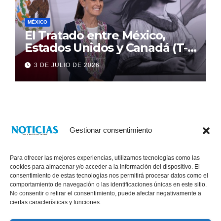
MÉXICO
El Tratado entre México,
Estados Unidos y Canadá (T-
MEC) se mantiene hasta el
3 DE JULIO DE 2026
2036: Presidenta Claudia
Sheinbaum
Gestionar consentimiento
Para ofrecer las mejores experiencias, utilizamos tecnologías como las
cookies para almacenar y/o acceder a la información del dispositivo. El
consentimiento de estas tecnologías nos permitirá procesar datos como el
comportamiento de navegación o las identificaciones únicas en este sitio.
No consentir o retirar el consentimiento, puede afectar negativamente a
® Derechos Reservados 2026
|
Noticias Voz E Imagen de Chiapas.
ciertas características y funciones.
11a Calle Poniente Sur No. 960, Col. Las Terrazas, Tuxtla Gutiérrez,